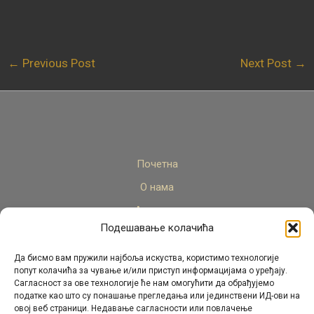
←
Previous Post
Next Post
→
Почетна
О нама
Актуелно
Подешавање колачића
Стручни кадар
Пројекти
Да бисмо вам пружили најбоља искуства, користимо технологије
попут колачића за чување и/или приступ информацијама о уређају.
Архива
Сагласност за ове технологије ће нам омогућити да обрађујемо
податке као што су понашање прегледања или јединствени ИД-ови на
Контакт
овој веб страници. Недавање сагласности или повлачење