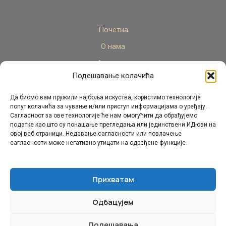
Почетна
О нама
Актуелно
Подешавање колачића
Стручни кадар
Пројекти
Да бисмо вам пружили најбоља искуства, користимо технологије
попут колачића за чување и/или приступ информацијама о уређају.
Архива
Сагласност за ове технологије ће нам омогућити да обрађујемо
податке као што су понашање прегледања или јединствени ИД-ови на
Контакт
овој веб страници. Недавање сагласности или повлачење
сагласности може негативно утицати на одређене функције.
Прихватам
Одбацујем
© Републички педагошки завод Републике Српске.
Сва права задржана 2026.
Подешавања