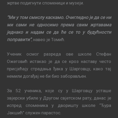
жртве подигнути споменици и музеји.
“Ми у том смислу каскамо. Очигледно је да се ни
ми сами не односимо према свим жртавама
једнако и надам се да ће се то у будућности
поправити”
, навео је Томић.
Ученик осмог разреда ове школе Стефан
Ожеговић истакао је да се кроз наставу често
присјећају страдања ђака у Шарговцу, како тај
немили догађај не би био заборављен.
За 52 ученика, које су у Шарговцу усташе
звјерски убиле у Другом свјетском рату, данас је
испред споменика у дворишту школе “Ђура
Јакшић” служен парастос.