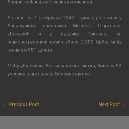
бројни грађани, наставници и ученици.
Усташе су 7. фебруара 1942. године, у покољу у
бањалучким насељима Мотике, Шарговац,
Дракулић и у руднику Раковац, на
најмонструознији начин убиле 2.300 Срба, међу
којима и 551 дијете.
Међу убијенима, без испаљеног метка, била су 52
ученика шарговачке Основне школе.
←
Previous Post
Next Post
→