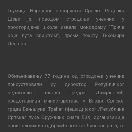
Глумица Народног позоришта Српске Раденка
Шева је, поводом страдања ученика, у
просторијама школе извела монодраму “Прича
која лута свијетом”, према тексту Тихомира
Левајца.
Обиљежавању 77 година од страдања ученика
присуствовали су директор Републичког
педагошког завода Предраг Дамјановић,
представници министарстава у Влади Српске,
града Бањалука, Трећег пјешадијског /Република
Српска/ пука Оружаних снага БиХ, организација
проистеклих из одбрамбено-отаџбинског рата, те