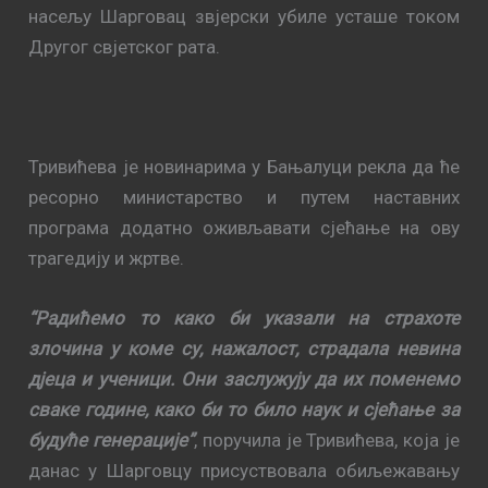
насељу Шарговац звјерски убиле усташе током
Другог свјетског рата.
Тривићева је новинарима у Бањалуци рекла да ће
ресорно министарство и путем наставних
програма додатно оживљавати сјећање на ову
трагедију и жртве.
“Радићемо то како би указали на страхоте
злочина у коме су, нажалост, страдала невина
дјеца и ученици. Они заслужују да их поменемо
сваке године, како би то било наук и сјећање за
будуће генерације”
, поручила је Тривићева, која је
данас у Шарговцу присуствовала обиљежавању