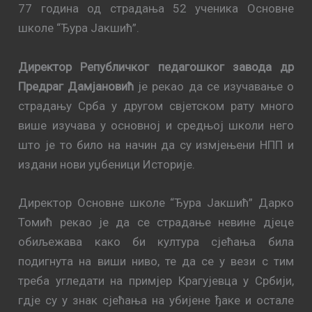
77 година од страдања 52 ученика Основне
школе “Ђура Јакшић”.
Директор Републичког педагошког завода др
Предраг Дамјановић
је рекао да се изучавање о
страдању Срба у другом свјетском рату много
више изучава у основној и средњој школи него
што је то било на начин да су измјењени НПП и
издани нови уџбеници Историје.
Директор Основне школе “Ђура Јакшић” Дарко
Томић рекао је да се страдање невине дјеце
обиљежава како би култура сјећања била
подигнута на виши ниво, те да се у вези с тим
треба угледати на примјер Крагујевца у Србији,
гдје су у знак сјећања на убијене ђаке и остале