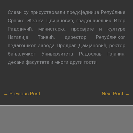
Слави су присуствовали предсједница Републике
Српске Жељка Цвијановић, градоначелник Игор
Радојичић, министарка просвјете и културе
Наталија Тривић, директор Републичког
педагошког завода Предраг Дамјановић, ректор
бањалучког Универзитета Радослав Гајанин,
декани факултета и многи други гости.
←
Previous Post
Next Post
→