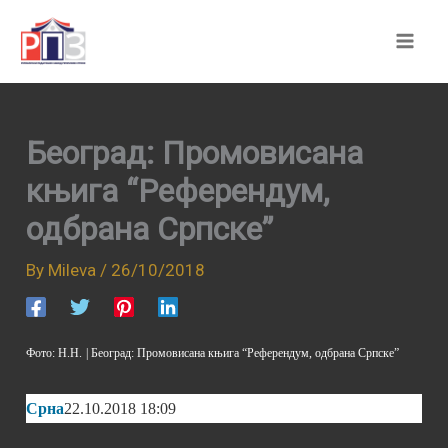
Skip
to
content
Београд: Промовисана
књига “Референдум,
одбрана Српске”
By
Mileva
/
26/10/2018
Фото: Н.Н.
| Б
еоград: Промовисана књига “Референдум, одбрана Српске”
Срна
22.10.2018 18:09