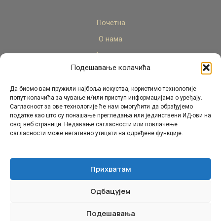
Почетна
О нама
Актуелно
Подешавање колачића
Стручни кадар
Пројекти
Да бисмо вам пружили најбоља искуства, користимо технологије
попут колачића за чување и/или приступ информацијама о уређају.
Архива
Сагласност за ове технологије ће нам омогућити да обрађујемо
податке као што су понашање прегледања или јединствени ИД-ови на
Контакт
овој веб страници. Недавање сагласности или повлачење
сагласности може негативно утицати на одређене функције.
Прихватам
Одбацујем
© Републички педагошки завод Републике Српске.
Сва права задржана 2026.
Подешавања