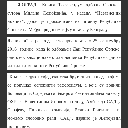
БЕОГРАД – Књига “Референдум, одбрана Српске”,
аутора Милана Љепојевића, у издању “Независних
новина”, данас је промовисана на штанду Републике
Српске на Међународоном сајму књига у Београду.
Љепојевић је рекао да је то прва књига о 25. септембру
2016. године, када је одбрањен Дан Републике Српске,
односно, како је навео, дан настанка Републике Српске
или дан државности Републике Српске.
“Књига садржи свједочанства бруталних напада којима
се покушао оспорирти референдум, а које су водили
Бошњаци из Сарајева са Бакиром Изетбеговићем на челу,
ОХР са Валентином Инцком на челу, Амбасада САД у
Сарајеву, Европска комисија, Велика Британија и,
можемо слободно рећи, САД”, изјавио је Љепојевић
новинарима.