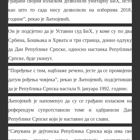
грађани својим изласком дозволили унитарну БиХ, исто
као што то сада нису дозволили на изборима 2018.
године”, рекао је Љепојевић.
Он је подсјетио да је Уставни суд БиХ, у коме су по два
Србина, Бошњака и Хрвата и три странца, донио одлуку
да Дан Републике Српске, односно настанка Републике
Српске, буде укинут.
“Поређење с тим, најблаже речено, јесте да се промијени
датум рођења човјека”, рекао је Љепојевић, подсјетивши
да је Република Српска настала 9. јануара 1992. године.
Љепојевић је напоменуо да су се грађани изласком на
референдум супротставили томе и одбранили Дан
Републике Српске који је наставио да се слави.
“Сачувана је дејтонска Република Српска која има све