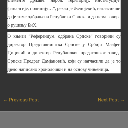
елементе државе, народ, територију, институције,
финансије, полицију…”, рекао је Љепојевић, нагласивши
да је тиме одбрањена Република Српска и да нема говора
о рушењу БиХ.
О књизи “Референдум, одбрана Српске” говорили су
директор Представништва Српске у Србији Млађен
Цицовић и директор Републичког предагошког завода
Српске Предраг Дамјановић, који су нагласили да је то
дјело написано хронолошки и на основу чињеница.
←
Previous Post
Next Post
→