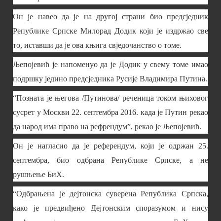
Он је навео да је на другој страни био предсједник
Републике Српске Милорад Додик који је издржао све
то, иставши да је ова књига свједочанство о томе.
Љепојевић је напоменуо да је Додик у свему томе имао
подршку једино предсједника Русије Владимира Путина.
“Позната је његова /Путинова/ реченица током њиховог
сусрет у Москви 22. септембра 2016. када је Путин рекао
да народ има право на рефрендум”, рекао је Љепојевић.
Он је нагласио да је референдум, који је одржан 25.
септембра, био одбрана Републике Српске, а не
рушњење БиХ.
“Одбрањена је дејтонска суверена Република Српска,
како је предвиђено Дејтонским споразумом и нису