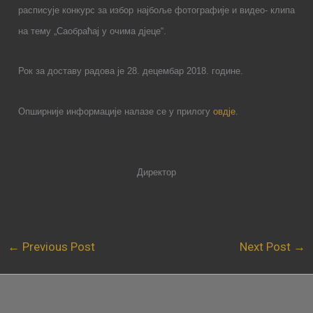
расписује конкурс
за избор најбоље фотографије и видео- клипа
на тему „Саобраћај у очима дјеце“.
Рок за доставу радова је 28. децембар 2018. године.
Опширније информације налазе се у прилогу
овдје
.
Директор
←
Previous Post
Next Post
→