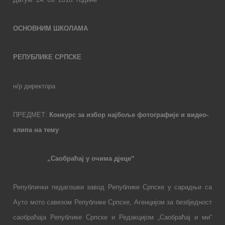
ОСНОВНИМ ШКОЛАМА
РЕПУБЛИКЕ СРПСКЕ
н/р директора
ПРЕДМЕТ:
Кон
к
урс за избор најбоље фотографије и видео-
клипа на тему
„Саобраћај у очима дјеце“
Републички педагошки завод Републике Српске у сарадњи са
Ауто мото савезом Републике Српске, Агенцијом за безбједност
саобраћаја Републике Српске и Редакцијом „Саобраћај и ми“