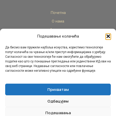
Почетна
О нама
Актуелно
Подешавање колачића
Стручни кадар
Пројекти
Да бисмо вам пружили најбоља искуства, користимо технологије
попут колачића за чување и/или приступ информацијама о уређају.
Архива
Сагласност за ове технологије ће нам омогућити да обрађујемо
податке као што су понашање прегледања или јединствени ИД-ови на
Контакт
овој веб страници. Недавање сагласности или повлачење
сагласности може негативно утицати на одређене функције.
Прихватам
Одбацујем
© Републички педагошки завод Републике Српске.
Сва права задржана 2026.
Подешавања