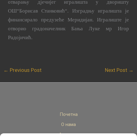
отварању дјечијег игралишта у дворишту
ОШ“Борисав Станковић“. Изградњу игралишта је
финансирало предузеће Меридијан. Игралиште је
отворио градоначелник Бања Луке мр Игор
Радојичић.
←
Previous Post
Next Post
→
Почетна
О нама
Актуелно