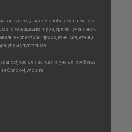
ветог разреда, као и пробна мала матура
лама спољашњим провјерама ученичких
тавили инспектори-просвјетни савјетници.
арајућим упутствима.
 унапређивање наставе и учења, праћење
ици Српској упоште.