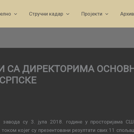
уелно
Стручни кадар
Пројекти
Архив
И СА ДИРЕКТОРИМА ОСНОВ
 СРПСКЕ
 завода су 3. јула 2018. године у просторијама С
током којег су презентовани резултати свих 11 спољаш