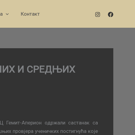
а
Контакт
НИХ И СРЕДЊИХ
ШЦ Гемит-Аперион одржали састанак са
њих провјера ученичких постигнућа које