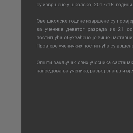
су извршене у школској 2017/18. години
Ове школске године извршене су провјер
за ученике деветог разреда из 21 о
постигнућа обухваћено је више наставних
Провјере ученичких постигнућа су вршене
Општи закључак свих учесника састанак
напредовања ученика, развој знања и вје