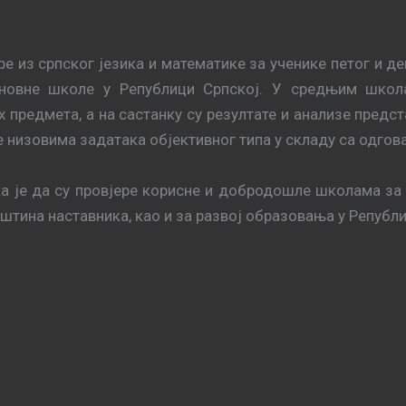
.
е из српског језика и математике за ученике петог и де
сновне школе у Републици Српској. У средњим шко
 предмета, а на састанку су резултате и анализе предс
 низовима задатака објективног типа у складу са одгов
а је да су провјере корисне и добродошле школама за
штина наставника, као и за развој образовања у Републ