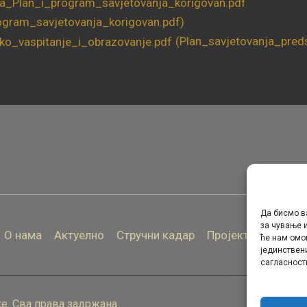
rogram_savjetovanja_korigovan.pdf)
(Plan_savjetovanja_pred
Да бисмо в
за чување и
О нама
Актуелно
Стручни кадар
Пројекти
Архива
ће нам омо
јединствен
сагласност
е. Сва права задржана