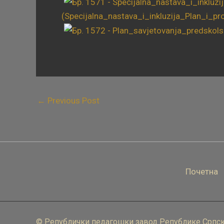
(Specijalna_nastava_i_inkluzija_Plan_i_p
←
Previous Post
Почетна
© Републички педагошки завод Републике Српск