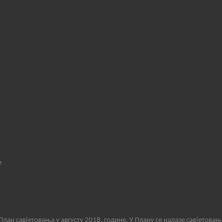
е
лан савјетовања у августу 2018. године. У Плану се налазе савјетовањ