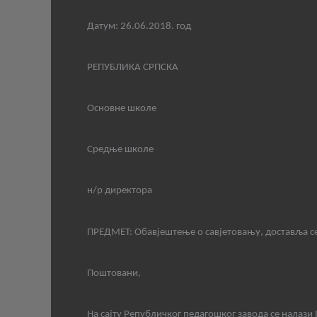
Датум:
26
.
06.
201
8
.
год
РЕПУБЛИКА СРПСКА
Основне школе
Средње школе
н/р директора
ПРЕДМЕТ: Обавјештење о савјетовању, доставља с
Поштовани,
На сајту Републичког педагошког завода се налази П