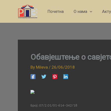
Skip
to
Почетна
О нама
Акт
content
Обавјештење о савјет
By
Mileva
/
26/06/2018
Број:
07/2.01/0
1
-614
–
342
/
1
8