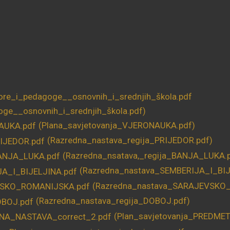
oge__osnovnih_i_srednjih_škola.pdf)
(Plana_savjetovanja_VJERONAUKA.pdf)
(Razredna_nastava_regija_PRIJEDOR.pdf)
(Razredna_nsatava,_regija_BANJA_LUKA.
(Razredna_nastava_SEMBERIJA_I_BIJ
(Razredna_nastava_SARAJEVSKO
(Razredna_nastava_regija_DOBOJ.pdf)
(Plan_savjetovanja_PREDME