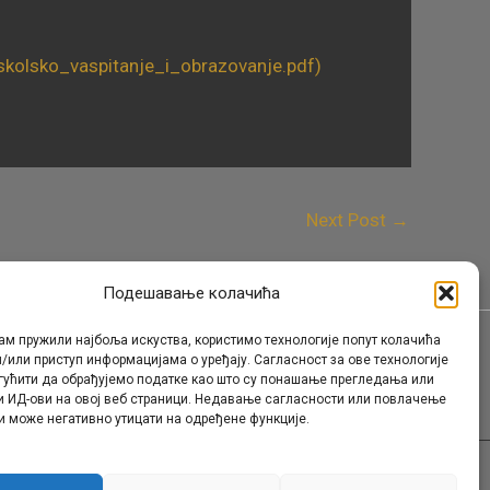
skolsko_vaspitanje_i_obrazovanje.pdf)
Next Post
→
Подешавање колачића
ам пружили најбоља искуства, користимо технологије попут колачића
/или приступ информацијама о уређају. Сагласност за ове технологије
Контакт
гућити да обрађујемо податке као што су понашање прегледања или
и ИД-ови на овој веб страници. Недавање сагласности или повлачење
и може негативно утицати на одређене функције.