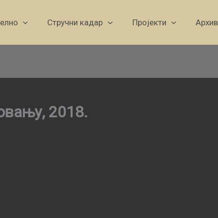
уелно
Стручни кадар
Пројекти
Архив
овању, 2018.