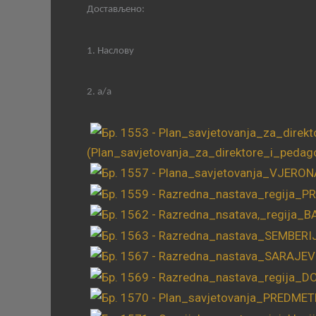
Достављено:
1. Наслову
2. а/а
(Plan_savjetovanja_za_direktore_i_pedag