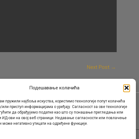
Next Post
→
Подешавање колачића
ам пружили најбоља искуства, користимо технологије попут колачића
/или приступ информацијама о уређају. Сагласност за ове технологије
Контакт
гућити да обрађујемо податке као што су понашање прегледања или
и ИД-ови на овој веб страници. Недавање сагласности или повлачење
и може негативно утицати на одређене функције.