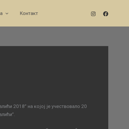
а
Контакт
лићи 2018” на којој је учествовало 20
алићи”.