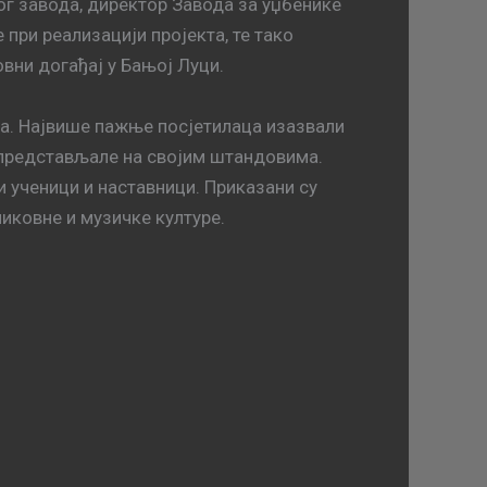
г завода, директор Завода за уџбенике
 при реализацији пројекта, те тако
вни догађај у Бањој Луци.
ла. Највише пажње посјетилаца изазвали
е представљале на својим штандовима.
 ученици и наставници. Приказани су
ликовне и музичке културе.