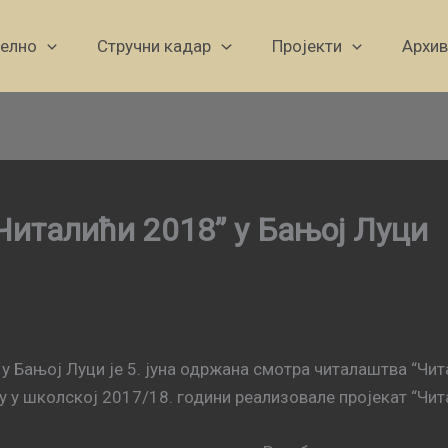
уелно
Стручни кадар
Пројекти
Архив
Читалићи 2018” у Бањој Луци
 Бањoj Луци је 5. јуна одржана смотра читалаштва “Чита
 у школској 2017/18. години реализовале пројекат “Чит