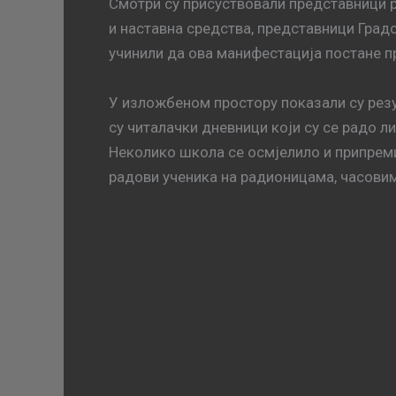
Смотри су присуствовали представници 
и наставна средства, представници Градс
учинили да ова манифестација постане п
У изложбеном простору показали су резу
су читалачки дневници који су се радо л
Неколико школа се осмјелило и припреми
радови ученика на радионицама, часовима