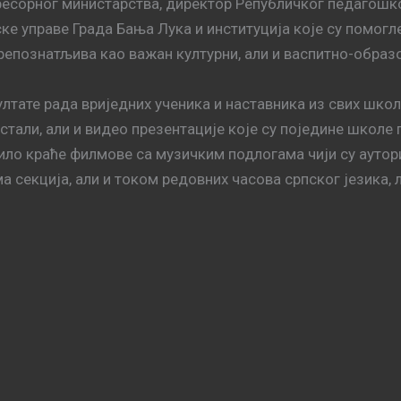
ресорног министарства, директор Републичког педагошко
ке управе Града Бања Лука и институција које су помогле
репознатљива као важан културни, али и васпитно-образо
лтате рада вриједних ученика и наставника из свих шко
истали, али и видео презентације које су поједине школ
ло краће филмове са музичким подлогама чији су аутори
 секција, али и током редовних часова српског језика, 