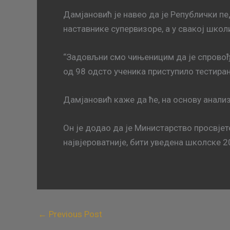
Дамјановић је навео да је Републички пе
наставнике супервизоре, а у свакој школ
“Задовљни смо чињеницим да је спровође
од 98 одсто ученика приступило тестирању
Дамјановић каже да ће, на основу анализ
Он је додао да је Министарство просвјет
највјероватније, бити уведена школске 
←
Previous Post