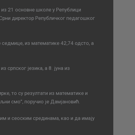
 из 21 основне школе у Републици
е Срни директор Републичког педагошког
 седмице, из математике 42,74 одсто, а
 српског језика, а 8. јуна из
ирке, то су резултати из математике и
ољни смо”, поручио је Дамјановић.
им и сеоским срединама, као и да имају