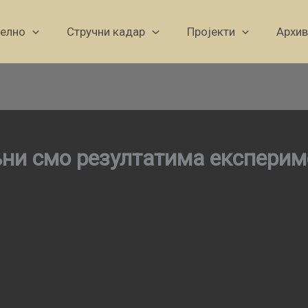
уелно
Стручни кадар
Пројекти
Архив
ни смо резултатима експерим