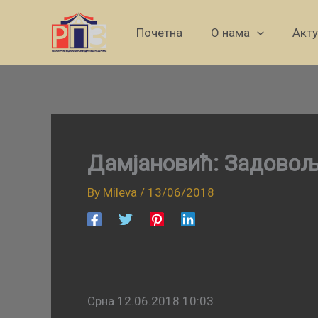
Skip
to
Почетна
О нама
Акт
content
Дамјановић: Задовољ
By
Mileva
/
13/06/2018
Срна 12.06.2018 10:03