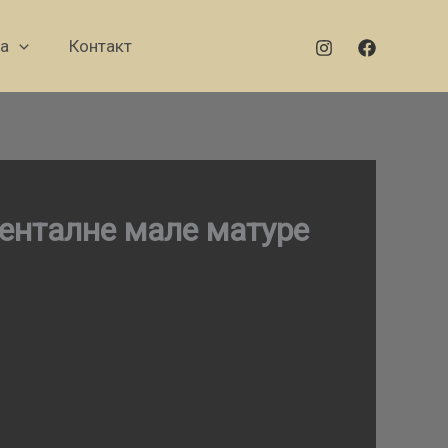
а
Контакт
енталне мале матуре