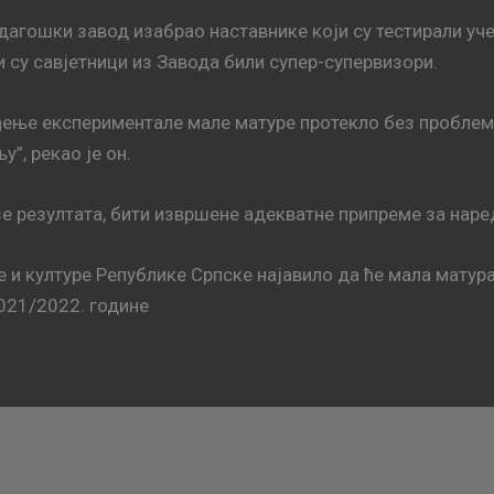
дагошки завод изабрао наставнике који су тестирали учен
и су савјетници из Завода били супер-супервизори.
ње експериментале мале матуре протекло без проблема и
”, рекао је он.
е резултата, бити извршене адекватне припреме за наре
е и културе Републике Српске најавило да ће мала матур
2021/2022. године