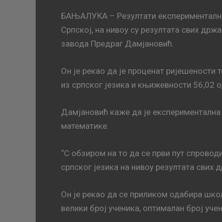
БАЊАЛУКА – Резултати експерименталне м
Српској, на нивоу су резултата свих држ
завода Предраг Дамјановић.
Он је рекао да је проценат ријешености 
из српског језика и књижевности 56,02 о
Дамјановић каже да је експериментална ма
математике.
“С обзиром на то да се први пут спроводи
српског језика на нивоу резултата свих 
Он је рекао да се приликом одабира школ
велики број ученика, оптималан број учен