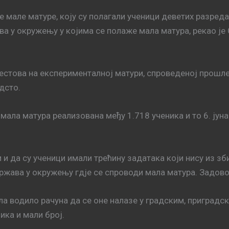
але матуре, коју су полагали ученици деветих разреда
ава у окружењу у којима се полаже мала матура, рекао ј
тестова на експерименталној матури, спроведеној прошле
дсто.
ла матура реализована међу 1.718 ученика и то 6. јуна из
 и да су ученици имали трећину задатака који нису из зб
држава у окружењу гдје се спроводи мала матура. Задов
а водило рачуна да се оне налазе у градским, приградск
ика и мали број.