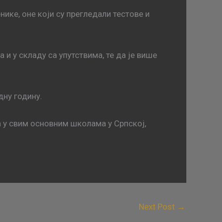
ике, оне који су прегледали тестове и
 у складу са упутствима, те да је више
дну годину.
а у свим основним школама у Српској,
Next Post
→