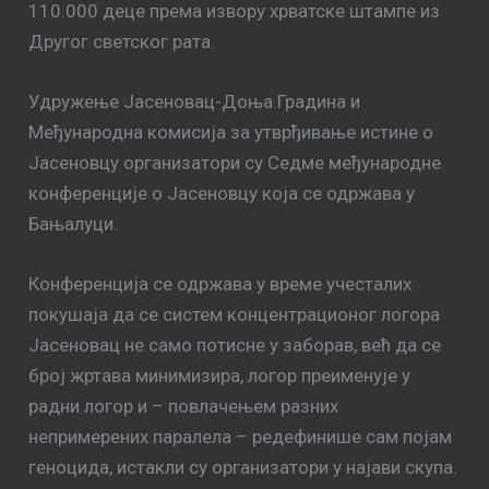
110.000 деце према извору хрватске штампе из
Другог светског рата.
Удружење Јасеновац-Доња Градина и
Међународна комисија за утврђивање истине о
Јасеновцу организатори су Седме међународне
конференције о Јасеновцу која се одржава у
Бањалуци.
Конференција се одржава у време учесталих
покушаја да се систем концентрационог логора
Јасеновац не само потисне у заборав, већ да се
број жртава минимизира, логор преименује у
радни логор и – повлачењем разних
непримерених паралела – редефинише сам појам
геноцида, истакли су организатори у најави скупа.