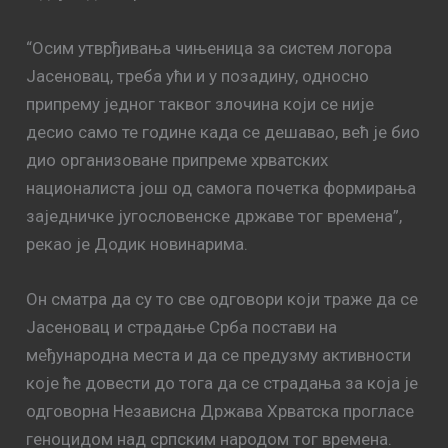
“Осим утврђивања чињеница за систем логора
Јасеновац, треба ући и у позадину, односно
припрему једног таквог злочина који се није
десио само те године када се дешавао, већ је био
дио организоване припреме хрватских
националиста још од самога почетка формирања
заједничке југословенске државе тог времена”,
рекао је Додик новинарима.
Он сматра да су то све одговори који траже да се
Јасеновац и страдање Срба постави на
међународна места и да се предузму активности
које ће довести до тога да се страдања за која је
одговорна Независна Држава Хрватска прогласе
геноцидом над српским народом тог времена.