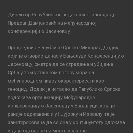
Директор Републичког педагошког завода др
Предраг Дамјановић на међународној
конференцији о Јасеновцу.
Председник Републике Српске Милорад Додик,
који је отворио данас у Бањалуци Конференцију о
Јасеновцу, сматра да се страдање и убијање
Срба у том усташком логору мора на
међународном нивоу окарактерисати као
геноцид. Додик је истакао да Република Српска
подржава организацију Међународне
конференцију о Јасеновцу у Бањалуци, која је
раније одржавана и у Њујорку и Израелу, те је
заинтересована да се она у континуитету одржава
и даје одговоре на многе изазове.