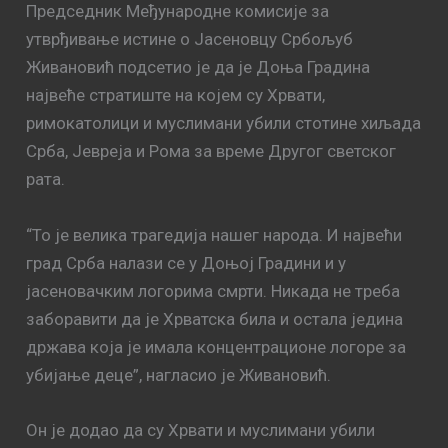
Председник Међународне комисије за
утврђивање истине о Јасеновцу Србољуб
Живановић подсетио је да је Доња Градина
највеће стратиште на којем су Хрвати,
римокатолици и муслимани убили стотине хиљада
Срба, Јевреја и Рома за време Другог светског
рата.
“То је велика трагедија нашег народа. И највећи
град Срба налази се у Доњој Градини и у
јасеновачким логорима смрти. Никада не треба
заборавити да је Хрватска била и остала једина
држава која је имала концентрационе логоре за
убијање деце”, нагласио је Живановић.
Он је додао да су Хрвати и муслимани убили