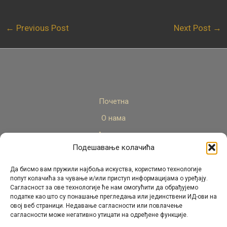
←
Previous Post
Next Post
→
Почетна
О нама
Актуелно
Подешавање колачића
Стручни кадар
Пројекти
Да бисмо вам пружили најбоља искуства, користимо технологије
попут колачића за чување и/или приступ информацијама о уређају.
Архива
Сагласност за ове технологије ће нам омогућити да обрађујемо
податке као што су понашање прегледања или јединствени ИД-ови на
Контакт
овој веб страници. Недавање сагласности или повлачење
сагласности може негативно утицати на одређене функције.