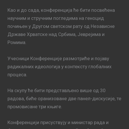
Као и до сада, конференција ће бити посвећена
научним и стручним погледима на геноцид
почињен у Другом светском рату од Независне
Државе Хрватске над Србима, Јеврејима и
Ромима.
Учесници Конференције размотриће и појаву
радикалних идеологија у контексту глобалних
процеса.
На скупу ће бити представљено више од 30
радова, биће оранизоване две панел-дискусије, те
промовисане три књиге.
Конференцији присуствују и министар рада и