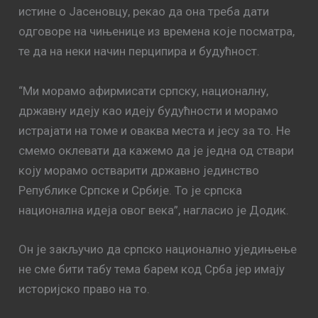
истине о Јасеновцу, рекао да она треба дати
одговоре на чињенице из времена које посматра,
те да на неки начин перципира и будућност.
“Ми морамо афирмисати српску, националну,
државну идеју као идеју будућности и морамо
истрајати на томе и оваква места и јесу за то. Не
смемо оклевати да кажемо да је једна од ствари
коју морамо остварити државно јединство
Републике Српске и Србије. То је српска
национална идеја овог века”, нагласио је Додик.
Он је закључио да српско национално уједињење
не сме бити табу тема барем код Срба јер имају
историјско право на то.