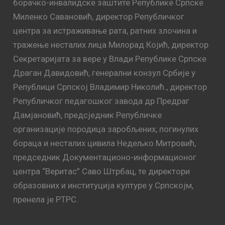
борачко-инвалидске заштите Републике Српске
Миленко Савановић, директор Републичког
центра за истраживање рата, ратних злочина и
тражење несталих лица Милорад Којић, директор
Секретаријата за вере у Влади Републике Српске
Драган Давидовић, генерални конзул Србије у
Републици Српској Владимир Николић., директор
Републичког педагошког завода др Предраг
Дамјановић, предсједник Републичке
организације породица заробљених, погинулих
бораца и несталих цивила Недељко Митровић,
председник Документационо-информационог
центра “Веритас” Саво Штрбац, те директори
образовних и институција културе у Српскојм,
пренела је РТРС.