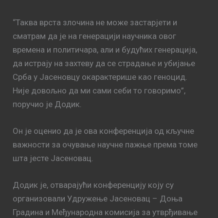
“Таква врста злочина не може застарјети и
сматрам да је на генерацији научника овог
времена и политичара, али и будућих генерација,
да истрају на захтеву да се страдање и убијање
Срба у Јасеновцу окарактерише као геноцид.
Није довољно да ми сами себи то говоримо”,
поручио је Додик.
Он је оценио да је ова конференција од кључне
важности за очување научне пажње према томе
шта јесте Јасеновац.
Додик је, отварајући конференцију коју су
организовали Удружење Јасеновац – Доња
Градина и Међународна комисија за утврђивање