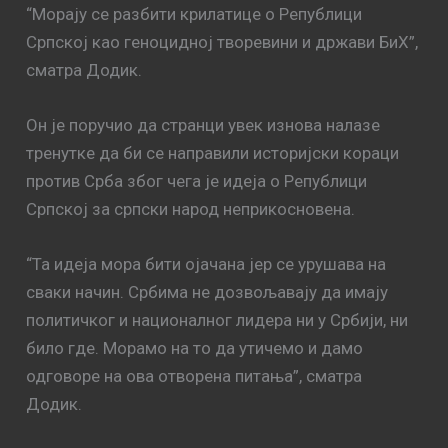
“Морају се разбити крилатице о Републици
Српској као геноцидној творевини и држави БиХ”,
сматра Додик.
Он је поручио да странци увек изнова налазе
тренутке да би се направили историјски кораци
против Срба због чега је идеја о Републици
Српској за српски народ неприкосновена.
“Та идеја мора бити ојачана јер се урушава на
сваки начин. Србима не дозвољавају да имају
политичког и националног лидера ни у Србији, ни
било где. Морамо на то да утичемо и дамо
одговоре на ова отворена питања”, сматра
Додик.