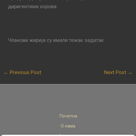
диригентима хорова.
Чланови жирија су имали тежак задатак.
←
Previous Post
Next Post
→
Почетна
О нама