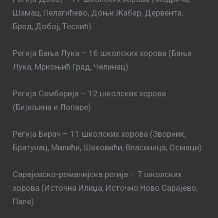
Шамац, Пелагићево, Доњи Жабар, Дервента,
Брод, Добој, Теслић).
Регија Бања Лука – 16 школских хорова (Бања
Лука, Мркоњић Град, Челинац).
Регија Семберија – 12 школских хорова
(Бијељина и Лопаре).
Регија Бирач – 11 школских хорова (Зворник,
Братунац, Милићи, Шековићи, Власеница, Осмаци).
Сарајевско-романијска регија – 7 школских
хорова (Источна Илиџа, Источно Ново Сарајево,
Пале).