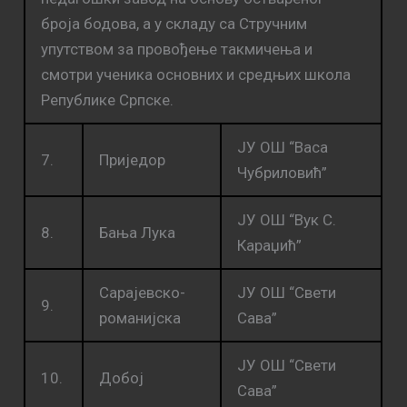
броја бодова, а у складу са Стручним
упутством за провођење такмичења и
смотри ученика основних и средњих школа
Републике Српске.
ЈУ ОШ “Васа
7.
Приједор
Чубриловић”
ЈУ ОШ “Вук С.
8.
Бања Лука
Караџић”
Сарајевско-
ЈУ ОШ “Свети
9.
романијска
Сава”
ЈУ ОШ “Свети
10.
Добој
Сава”