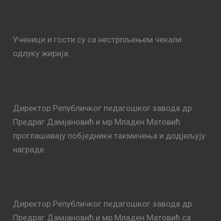
Ученици и гости су са нестрпљењем чекали
одлуку жирија.
Директор Републичког педагошког завода др
Предраг Дамјановић и мр Младен Матовић
проглашавају побједнике такмичења и додјељују
награде.
Директор Републичког педагошког завода др
Предраг Дамјановић и мр Младен Матовић са