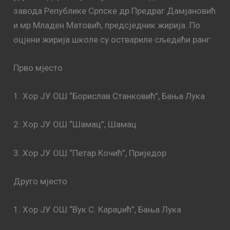
завода Републике Српске др Предраг Дамјановић
и мр Младен Матовић, предсједник жирија. По
оцјени жирија школе су оствариле сљедећи ранг:
Прво мјесто
1. Хор ЈУ ОШ “Борислав Станковић”, Бања Лука
2. Хор ЈУ ОШ “Шамац”, Шамац
3. Хор ЈУ ОШ “Петар Кочић”, Приједор
Друго мјесто
1. Хор ЈУ ОШ “Вук С. Караџић”, Бања Лука