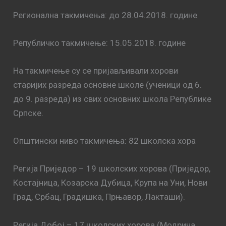
Регионалнa такмичења: до 28.04.2018. године
Републичко такмичење: 15.05.2018. године
На такмичење су се пријављивали хорови
старијих разреда основне школе (ученици од 6.
до 9. разреда) из свих основних школа Републике
Српске.
Општински ниво такмичења: 82 школска хора
Регија Приједор – 19 школских хорова (Приједор,
Костајница, Козарска Дубица, Крупа на Уни, Нови
Град, Србац, Градишка, Прњавор, Лакташи).
Регија Добој – 17 школских хорова (Модрича,