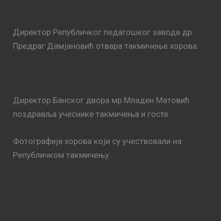
Директор Републичког педагошког завода др
Предраг Дамјановић отвара такмичење хорова.
Директор Банског двора мр Младен Матовић
поздравља учеснике такмичења и госте.
Фотографије хорова који су учествовали на
Републичком такмичењу.