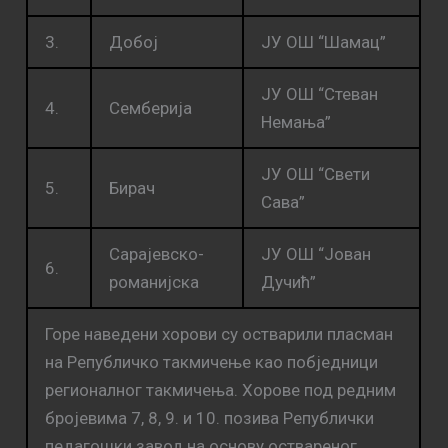
3.
Добој
ЈУ ОШ “Шамац”
ЈУ ОШ “Стеван
4.
Семберија
Немања”
ЈУ ОШ “Свети
5.
Бирач
Сава”
Сарајевско-
ЈУ ОШ “Јован
6.
романијска
Дучић”
Горе наведени хорови су остварили пласман
на Републичко такмичење као побједници
регионалног такмичења. Хорове под редним
бројевима 7, 8, 9. и 10. позива Републички
педагошки завод на основу оствареног