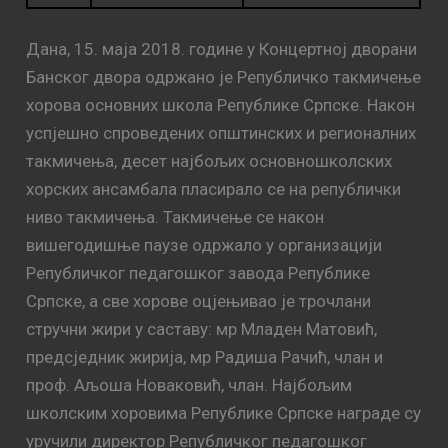
Дана, 15. маја 2018. године у Концертној дворани
Банског двора одржано је Републичко такмичење
хорова основних школа Републике Српске. Након
успјешно спроведених општинских и регионалних
такмичења, десет најбољих основношколских
хорских ансамбала пласирало се на републички
ниво такмичења. Такмичење се након
вишегодишње паузе одржало у организацији
Републичког педагошког завода Републике
Српске, а све хорове оцјењивао је трочлани
стручни жири у саставу: мр Младен Матовић,
предсједник жирија, мр Радиша Рачић, члан и
проф. Аљоша Новаковић, члан. Најбољим
школским хоровима Републике Српске награде су
уручили директор Републичког педагошког