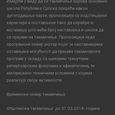
Имајући у виду да се такмичење хорова основних
школа Републике Српске покреће након
дугогодишње паузе, пропозиције су подстицајног
карактера и постављене тако да охрабре и
мотивишу што већи број наставника и школа да
се пријаве на такмичење. Пропозиције нуде
програмски оквир унутар којег је наставницима
остављена могућност да пријаве такмичарски
програм у складу са њиховим тренутним
репертоарским фокусима и афинитетима, те
материјално-техничким условима у којима
реализују своје активности.
Временски оквир такмичења:
Општинскa такмичењa: до 31.03.2018. године