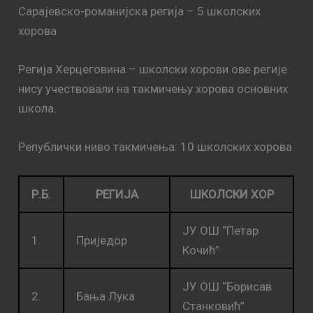
Сарајевско-романијска регија – 5 школских
хорова
Регија Херцеговина – школски хорови ове регије
нису учествовали на такмичењу хорова основних
школа.
Републички ниво такмичења: 10 школских хорова
Р.Б.
РЕГИЈА
ШКОЛСКИ ХОР
ЈУ ОШ “Петар
1.
Приједор
Кочић”
ЈУ ОШ “Борисав
2.
Бања Лука
Станковић”