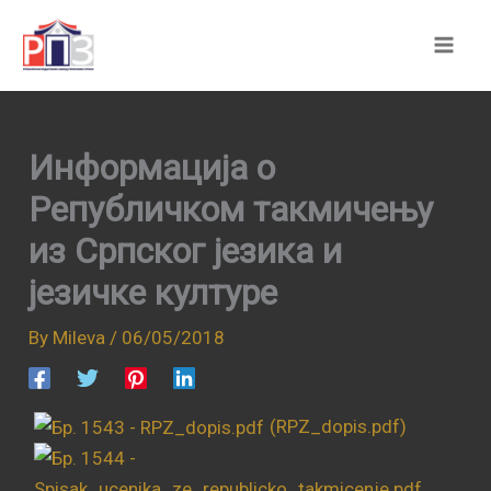
Skip
to
content
Информација о
Републичком такмичењу
из Српског језика и
језичке културе
By
Mileva
/
06/05/2018
(RPZ_dopis.pdf)