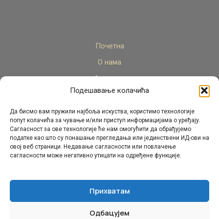
Почетна
О нама
Актуелно
Подешавање колачића
Стручни кадар
Пројекти
Да бисмо вам пружили најбоља искуства, користимо технологије
попут колачића за чување и/или приступ информацијама о уређају.
Архива
Сагласност за ове технологије ће нам омогућити да обрађујемо
податке као што су понашање прегледања или јединствени ИД-ови на
Контакт
овој веб страници. Недавање сагласности или повлачење
сагласности може негативно утицати на одређене функције.
Прихватам
Одбацујем
© Републички педагошки завод Републике Српске.