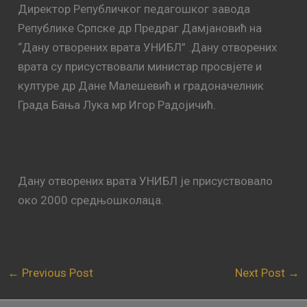
Директор Републичког педагошког завода
Републике Српске др Предраг Дамјановић на
“Дану отворених врата УНИБЛ” .Дану отворених
врата су присуствовали министар просвјете и
културе др Дане Малешевић и градоначелник
Града Бања Лука мр Игор Радојичић.
Дану отворених врата УНИБЛ је присуствовало
око 2000 средњошколаца.
←
Previous Post
Next Post
→