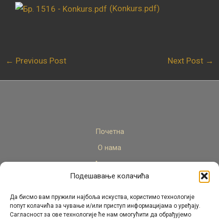
(Konkurs.pdf)
←
Previous Post
Next Post
→
Почетна
О нама
Актуелно
Подешавање колачића
Стручни кадар
Пројекти
Да бисмо вам пружили најбоља искуства, користимо технологије
попут колачића за чување и/или приступ информацијама о уређају.
Архива
Сагласност за ове технологије ће нам омогућити да обрађујемо