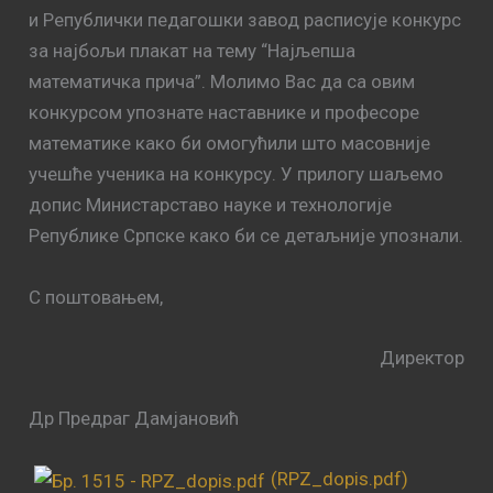
и Републички педагошки завод расписује конкурс
за најбољи плакат на тему “Најљепша
математичка прича”. Молимо Вас да са овим
конкурсом упознате наставнике и професоре
математике како би омогућили што масовније
учешће ученика на конкурсу. У прилогу шаљемо
допис Министарставо науке и технологије
Републике Српске како би се детаљније упознали.
С поштовањем,
Директор
Др Предраг Дамјановић
(RPZ_dopis.pdf)