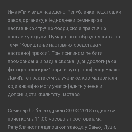
Имајући у виду наведено, Републички педагошки
завод организује једнодневи семинар за
наставнике стручно-теоријске и практичне
наставе у струци Шумарство и обрада дрвета на
тему “Кориштење наставних средстава у
наставној пракси”. Том приликом ће бити
промовисана и радна свеска “Дендрологија са
фитоценологијом” чији је аутор професор Блажо
Лакић, те практикум за ученике, као материјали
који значајно могу унаприједити учење и
допринијети квалитету наставе.
Семинар ће бити одржан 30.03.2018.године са
почетком у 11.00 часова у просторијама
Републичког педагошког завода у Бањој Луци,