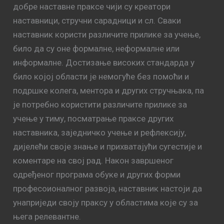
добре наставне праксе чији су креатори
наставници, стручни сарадници и сл. Сваки
наставник користи различите прилике за учење,
било да су оне формалне, неформалне или
информалне. Достизање високих стандарда у
било којој области је немогуће без помоћи и
подршке колега, ментора и других стручњака, па
је потребно користити различите прилике за
учење у тиму, посматрање праксе других
наставника, заједничко учење и рефлексију,
дијелећи своје знање и прихватајући сугестије и
коментаре на свој рад. Након завршеног
одређеног програма обуке и других форми
професоионалног развоја, наставник настоји да
унаприједи своју праксу у областима које су за
њега релевантне.