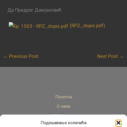
Др Предраг Дамјановић
(RPZ_dopis.pdf)
←
Previous Post
Next Post
→
Почетна
О нама
Актуелно
Подешавање колачића
Стручни кадар