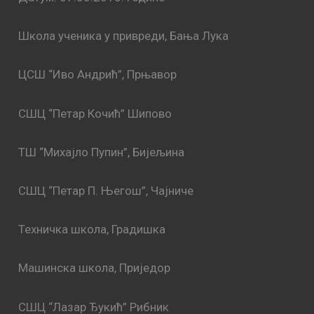
Школа ученика у привреди, Бања Лука
ЦСШ “Иво Андрић”, Прњавор
СШЦ “Петар Кочић” Шипово
ТШ “Михајло Пупин”, Бијељина
СШЦ “Петар П. Његош”, Чајниче
Техничка школа, Градишка
Машинска школа, Приједор
СШЦ “Лазар Ђукић” Рибник