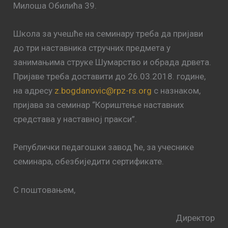
Милоша Обилића 39.
Школа за учешће на семинару треба да пријави
до три наставника стручних предмета у
занимањима струке Шумарство и обрада дрвета.
Пријаве треба доставити до 26.03.2018. године,
на адресу
z.bogdanovic@rpz-rs.org
с назнаком,
пријава за семинар “Кориштење наставних
средстава у наставној пракси”.
Републички педагошки завод ће, за учеснике
семинара, обезбиједити сертификате.
С поштовањем,
Директор