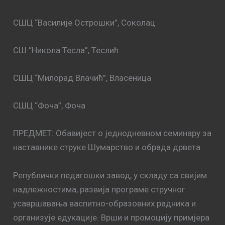
СШЦ “Василије Острошки”, Соколац
СШ “Никола Тесла”, Теслић
СШЦ “Милорад Влачић”, Власеница
СШЦ “Фоча”, Фоча
ПРЕДМЕТ: Обавијест о једнодневном семинару за
наставнике струке Шумарство и обрада дрвета
Републички педагошки завод, у складу са свијим
надлежностима, развија програме стручног
усавршавања васпитно-образовних радника и
организује едукације. Врши и промоцију примјера