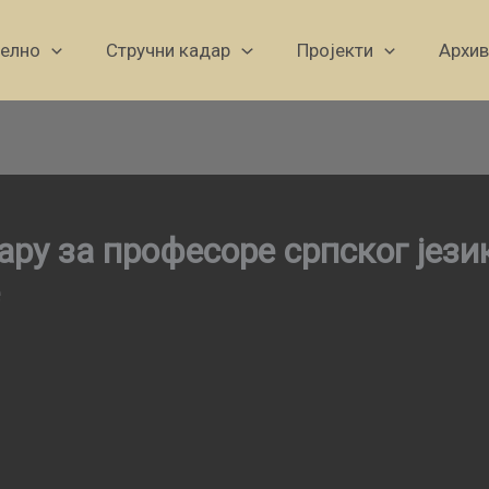
уелно
Стручни кадар
Пројекти
Архив
ру за професоре српског јез