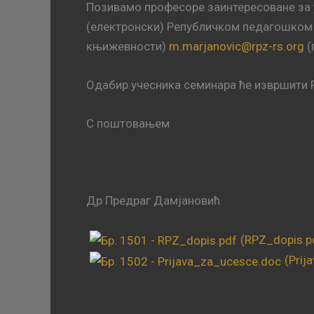
Позивамо професоре заинтересоване за у
(електронски) Републичком педагошком з
књижевности)
m.marjanovic@rpz-rs.org
(
Одабир учесника семинара ће извршити 
С поштовањем
Др Предраг Дамјановић
(RPZ_dopis.p
(Prij