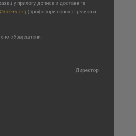
азац у прилогу дописа и доставе га
s@rpz-rs.org
(професори српског језика и
мено обавјештени.
Директор