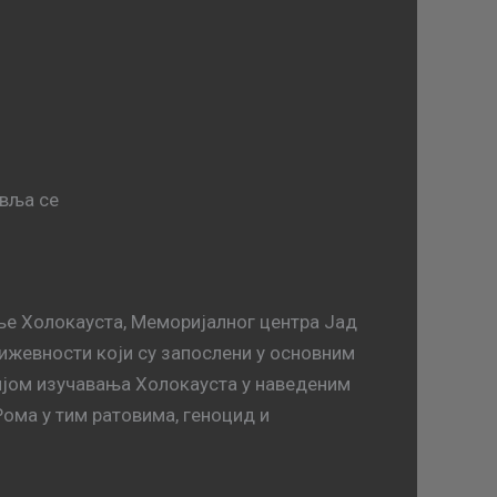
авља се
е Холокауста, Меморијалног центра Јад
њижевности који су запослени у основним
ијом изучавања Холокауста у наведеним
 Рома у тим ратовима, геноцид и