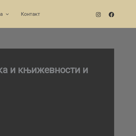
а
Контакт
ика и књижевности и