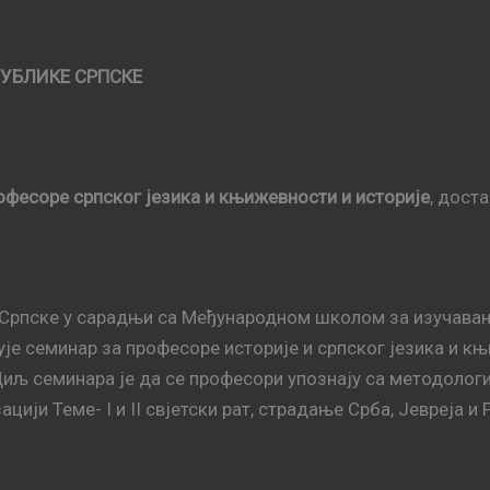
УБЛИКЕ СРПСКЕ
фесоре српског језика и књижевности и историје
, дост
Српске у сарадњи са Међународном школом за изучавањ
је семинар за професоре историје и српског језика и к
иљ семинара је да се професори упознају са методолог
ацији Теме- I и II свјетски рат, страдање Срба, Јевреја и