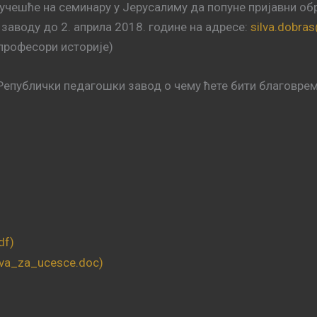
чешће на семинару у Јерусалиму да попуне пријавни обр
аводу до 2. априла 2018. године на адресе:
silva.dobra
професори историје)
Републички педагошки завод о чему ћете бити благовре
df)
ava_za_ucesce.doc)