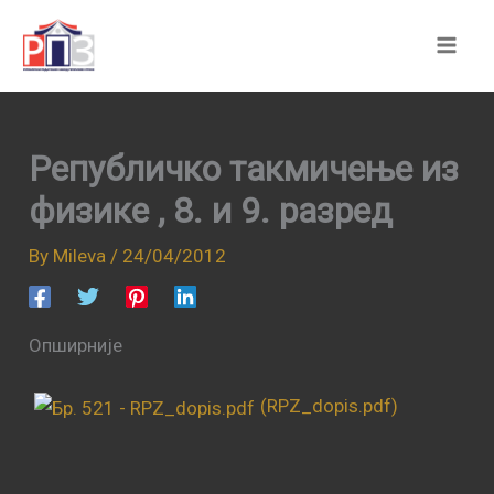
Skip
to
content
Републичко такмичење из
физике , 8. и 9. разред
By
Mileva
/
24/04/2012
Опширније
(RPZ_dopis.pdf)