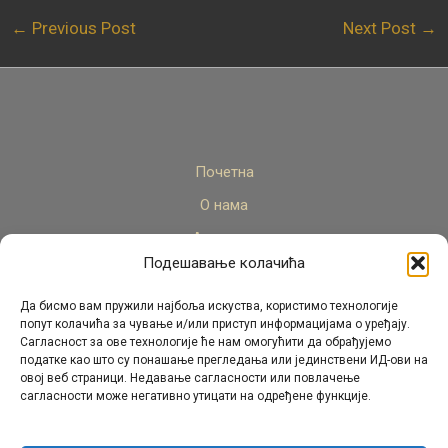
←
Previous Post
Next Post
→
Почетна
О нама
Актуелно
Подешавање колачића
Стручни кадар
Пројекти
Да бисмо вам пружили најбоља искуства, користимо технологије
попут колачића за чување и/или приступ информацијама о уређају.
Архива
Сагласност за ове технологије ће нам омогућити да обрађујемо
податке као што су понашање прегледања или јединствени ИД-ови на
Контакт
овој веб страници. Недавање сагласности или повлачење
сагласности може негативно утицати на одређене функције.