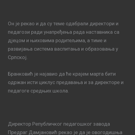
Он је рекао и да су теме одабрали директори и
педагози ради унапређења рада наставника са
дјецом и њиховима родитељима, а тиме и
развијања система васпитања и образовања у
Српској.
Бранковић је најавио да ће крајем марта бити
одржан исти циклус предавања и за директоре и
педагоге средњих школа.
Директор Републичког педагошког завода
Предраг Дамјановић рекао је да је овогодишња