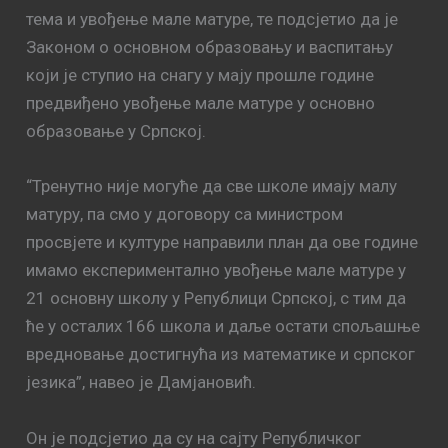
тема и увођење мале матуре, те подсјетио да је
Законом о основном образовању и васпитању
који је ступио на снагу у мају прошле године
предвиђено увођење мале матуре у основно
образовање у Српској.
“Тренутно није могуће да све школе имају малу
матуру, па смо у договору са министром
просвјете и културе направили план да ове године
имамо експериментално увођење мале матуре у
21 основну школу у Републици Српској, с тим да
ће у осталих 166 школа и даље остати спољашње
вредновање достигнућа из математике и српског
језика”, навео је Дамјановић.
Он је подсјетио да су на сајту Републичког