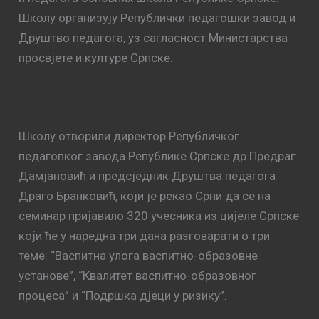
Школу организују Републички педагошки завод и
Друштво педагога, уз сагласност Министарства
просвјете и културе Српске.
Школу отворили директор Републичког
педагопког завода Републике Српске др Предраг
Дамјановић и предсједник Друштва педагога
Драго Бранковић, који је рекао Срни да се на
семинар пријавило 320 учесника из цијеле Српске
који ће у наредна три дана разговарати о три
теме: “Васпитна улога васпитно-образовне
установе”, “Квалитет васпитно-образовног
процеса” и “Подршка дјеци у ризику”.