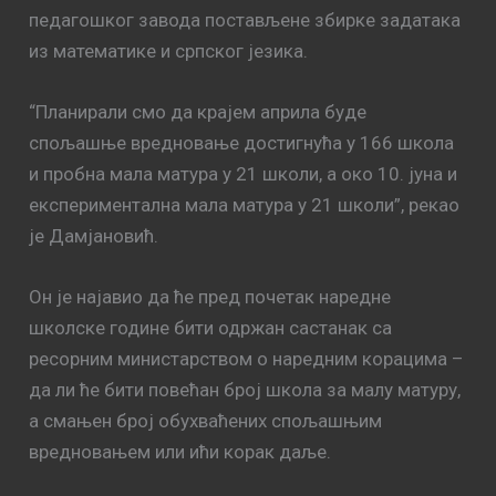
педагошког завода постављене збирке задатака
из математике и српског језика.
“Планирали смо да крајем априла буде
спољашње вредновање достигнућа у 166 школа
и пробна мала матура у 21 школи, а око 10. јуна и
експериментална мала матура у 21 школи”, рекао
је Дамјановић.
Он је најавио да ће пред почетак наредне
школске године бити одржан састанак са
ресорним министарством о наредним корацима –
да ли ће бити повећан број школа за малу матуру,
а смањен број обухваћених спољашњим
вредновањем или ићи корак даље.