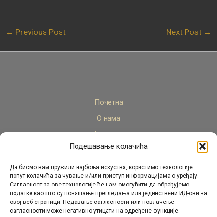
←
Previous Post
Next Post
→
Почетна
О нама
Актуелно
Подешавање колачића
Стручни кадар
Пројекти
Да бисмо вам пружили најбоља искуства, користимо технологије
попут колачића за чување и/или приступ информацијама о уређају.
Архива
Сагласност за ове технологије ће нам омогућити да обрађујемо
податке као што су понашање прегледања или јединствени ИД-ови на
Контакт
овој веб страници. Недавање сагласности или повлачење
сагласности може негативно утицати на одређене функције.