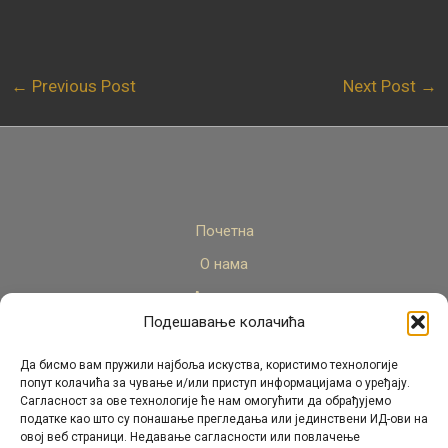
←
Previous Post
Next Post
→
Почетна
О нама
Актуелно
Подешавање колачића
Стручни кадар
Пројекти
Да бисмо вам пружили најбоља искуства, користимо технологије
попут колачића за чување и/или приступ информацијама о уређају.
Архива
Сагласност за ове технологије ће нам омогућити да обрађујемо
податке као што су понашање прегледања или јединствени ИД-ови на
Контакт
овој веб страници. Недавање сагласности или повлачење