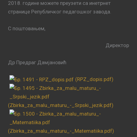
2018. године можете преузети са инетрнет
странице Републичког педагошког завода.
С поштовањем,
Директор
Др Предраг Дамјановић
(RPZ_dopis.pdf)
(Zbirka_za_malu_maturu_-_Srpski_jezik.pdf)
(Zbirka_za_malu_maturu_-_Matematiika.pdf)