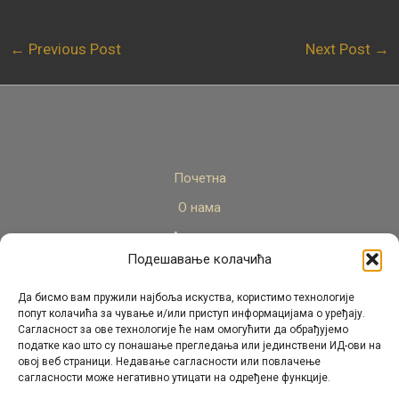
←
Previous Post
Next Post
→
Почетна
О нама
Актуелно
Подешавање колачића
Стручни кадар
Пројекти
Да бисмо вам пружили најбоља искуства, користимо технологије
попут колачића за чување и/или приступ информацијама о уређају.
Архива
Сагласност за ове технологије ће нам омогућити да обрађујемо
податке као што су понашање прегледања или јединствени ИД-ови на
Контакт
овој веб страници. Недавање сагласности или повлачење
сагласности може негативно утицати на одређене функције.