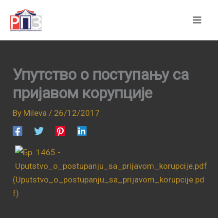
Skip
to
content
Упутство о поступању са
пријавом корупције
By
Mileva
/
26/12/2017
(Uputstvo_o_postupanju_sa_prijavom_korupcije.pd
f)