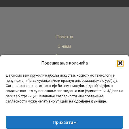
Почетна
О нама
Актуелно
Подешавање колачића
Стручни кадар
Пројекти
Да бисмо вам пружили најбоља искуства, користимо технологије
попут колачића за чување и/или приступ информацијама о уређају.
Архива
Сагласност за ове технологије ће нам омогућити да обрађујемо
податке као што су понашање прегледања или јединствени ИД-ови на
Контакт
овој веб страници. Недавање сагласности или повлачење
сагласности може негативно утицати на одређене функције.
Прихватам