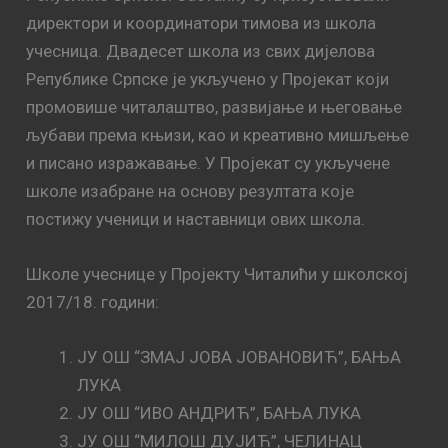
директори и координатори тимова из школа
учесница. Двадесет школа из свих дијелова
Републике Српске је укључено у Пројекат који
промовише читалаштво, развијање и његовање
љубави према књизи, као и креативно мишљење
и писано изражавање. У Пројекат су укључене
школе изабране на основу резултата које
постижу ученици и наставници ових школа.
Школе учеснице у Пројекту Читалићи у школској
2017/18. години:
ЈУ ОШ “ЗМАЈ ЈОВА ЈОВАНОВИЋ”, БАЊА
ЛУКА
ЈУ ОШ “ИВО АНДРИЋ”, БАЊА ЛУКА
ЈУ ОШ “МИЛОШ ДУЈИЋ”, ЧЕЛИНАЦ