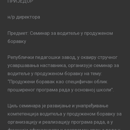
ПРИЈЕДОР
н/р директора
Предмет: Семинар за водитеље у продуженом
боравку
Републички педагошки завод, у оквиру стручног
усавршавања наставника, организује семинар за
водитеље у продуженом боравку на тему:
“Продужени боравак као специфичан облик
проширеног програма рада у основној школи”.
Циљ семинара је развијање и унапређивање
компетенција водитеља у продуженом боравку за
организацију и реализацију програма рада, а у
функцији ефикасности и осавремењивања рада у