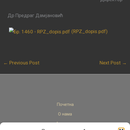
Др Предраг Дамјановић
(RPZ_dopis.pdf)
←
Previous Post
Next Post
→
Почетна
О нама
Актуелно