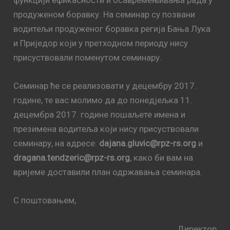
продуженом боравку. На семинар су позвани
водитељи продуженог боравка регија Бања Лука
и Приједор који у претходном периоду нису
присуствовали поменутом семинару.
Семинар ће се реализовати у децембру 2017.
године, те вас молимо да до понедјељка 11.
децембра 2017. године пошаљете имена и
презимена водитеља који нису присуствовали
семинару, на адресе:
dajana.gluvic@rpz-rs.org
и
dragana.tendzeric@rpz-rs.org
, како би вам на
вријеме доставили план одржавања семинара.
С поштовањем,
Директор