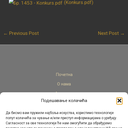
(Konkurs.pdf)
←
Previous Post
Next Post
→
Почетна
О нама
Актуелно
Подешавање колачића
Стручни кадар
Пројекти
Да бисмо вам пружили најбоља искуства, користимо технологије
попут колачића за чување и/или приступ информацијама о уређају.
Архива
Сагласност за ове технологије ће нам омогућити да обрађујемо