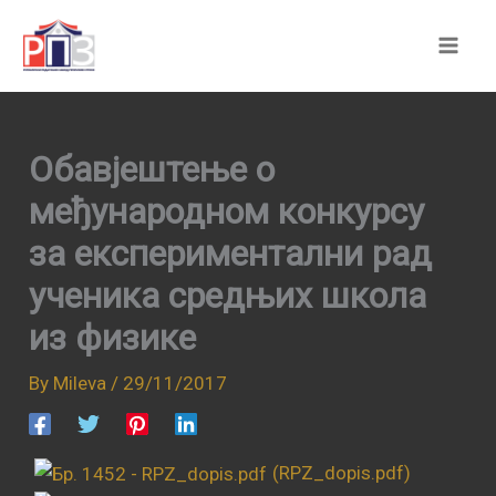
Skip
to
content
Обавјештење о
међународном конкурсу
за експериментални рад
ученика средњих школа
из физике
By
Mileva
/
29/11/2017
(RPZ_dopis.pdf)