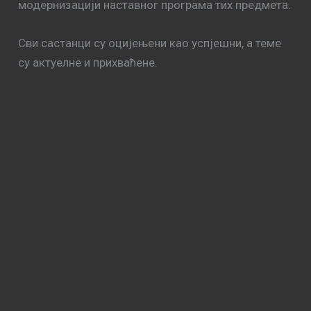
модернизацији наставног програма тих предмета.
Сви састанци су оцијењени као успјешни, а теме
су актуелне и прихваћене.