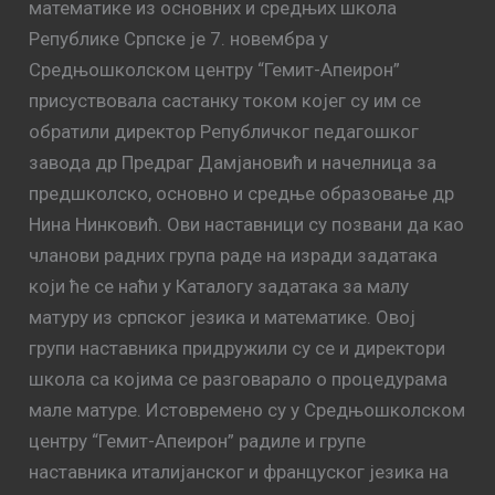
математике из основних и средњих школа
Републике Српске је 7. новембра у
Средњошколском центру “Гемит-Апеирон”
присуствовала састанку током којег су им се
обратили директор Републичког педагошког
завода др Предраг Дамјановић и начелница за
предшколско, основно и средње образовање др
Нина Нинковић. Ови наставници су позвани да као
чланови радних група раде на изради задатака
који ће се наћи у Каталогу задатака за малу
матуру из српског језика и математике. Овој
групи наставника придружили су се и директори
школа са којима се разговарало о процедурама
мале матуре. Истовремено су у Средњошколском
центру “Гемит-Апеирон” радиле и групе
наставника италијанског и француског језика на