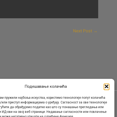
Next Post
→
Подешавање колачића
ам пружили најбоља искуства, користимо технологије попут колачића
/или приступ информацијама о уређају. Сагласност за ове технологије
Контакт
гућити да обрађујемо податке као што су понашање прегледања или
и ИД-ови на овој веб страници. Недавање сагласности или повлачење
и може негативно утицати на одређене функције.