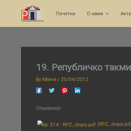
Skip
to
Почетна
О нама
Акт
content
19. Републичко такм
By
Mileva
/
20/04/2012
Опширније
(RPZ_dopis.pd