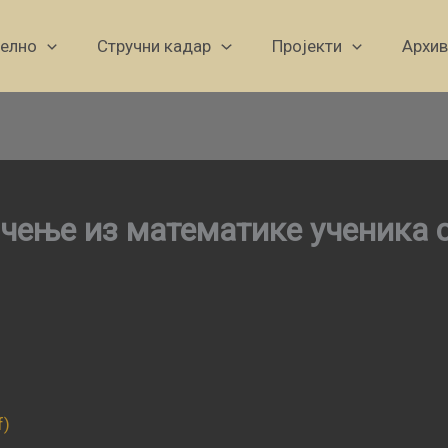
уелно
Стручни кадар
Пројекти
Архив
ичење из математике ученика
f)