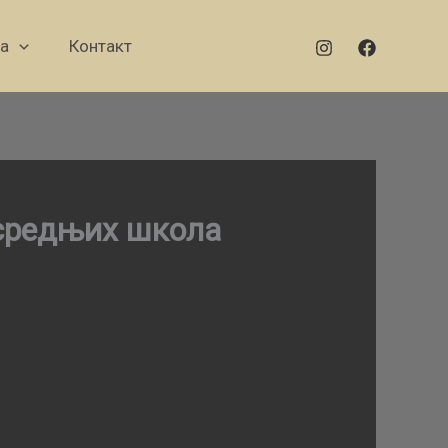
а
Контакт
 средњих школа