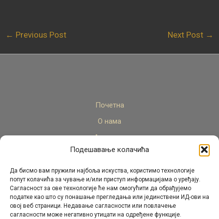
←
Previous Post
Next Post
→
Почетна
О нама
Актуелно
Подешавање колачића
Стручни кадар
Пројекти
Да бисмо вам пружили најбоља искуства, користимо технологије
попут колачића за чување и/или приступ информацијама о уређају.
Архива
Сагласност за ове технологије ће нам омогућити да обрађујемо
податке као што су понашање прегледања или јединствени ИД-ови на
Контакт
овој веб страници. Недавање сагласности или повлачење
сагласности може негативно утицати на одређене функције.