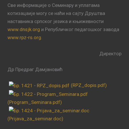
Све информације о Семинару и уплатама
котизацаије могу се наћи на сајту Друштва
наставника српског језика и књижевности
www.dnsjk.org
и Републичког педагошког завода
www.rpz-rs.org
.
Директор
Др Предраг Дамјановић
(RPZ_dopis.pdf)
(Program_Seminara.pdf)
(Prijava_za_seminar.doc)