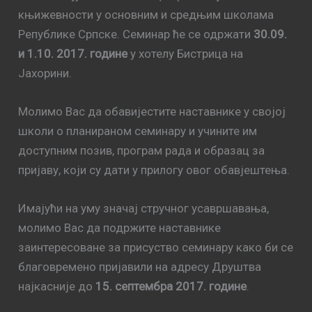
књижевности у основним и средњим школама
Републике Српске. Семинар ће се одржати
30.09.
и 1.10. 2017. године
у хотелу Бистрица на
Јахорини.
Молимо Вас да обавијестите наставнике у својој
школи о планираном семинару и учините им
доступним позив, програм рада и образац за
пријаву, који су дати у прилогу овог обавјештења.
Имајући на уму значај стручног усавршавања,
молимо Вас да подржите наставнике
заинтересоване за присуство семинару како би се
благовремено пријавили на адресу Друштва
најкасније до
15. септембра 2017. године
.