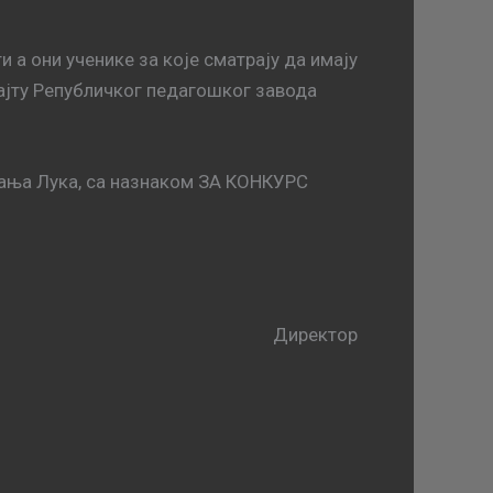
а они ученике за које сматрају да имају
сајту Републичког педагошког завода
Бања Лука, са назнаком ЗА КОНКУРС
Директор