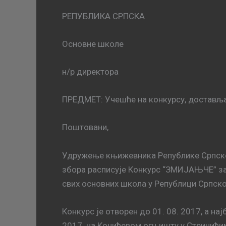
РЕПУБЛИКА СРПСКА
Основне школе
н/р директора
ПРЕДМЕТ: Учешће на конкурсу, доставља
Поштовани,
Удружење књижевника Републике Српске 
збора расписује Конкурс “ЗМИЈАЊЧЕ” за 
свих основних школа у Републици Српско
Конкурс је отворен до 01. 08. 2017, a на
2017. на Кочићевом огњишту у Стричићи