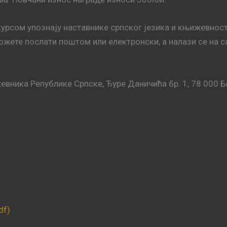
рсом упознају наставнике српског језика и књижевности 
ожете послати поштом или електронски, а налази се на 
евника Републике Српске, Ђуре Даничића бр. 1, 78 000 
df)