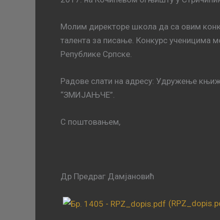
Молим директоре школа да са овим конку
талента за писање. Конкурс ученицима м
Републике Српске.
Радове слати на адресу: Удружење књиж
“ЗМИЈАЊЧЕ”.
С поштовањем,
Др Предраг Дамјановић
(RPZ_dopis.p