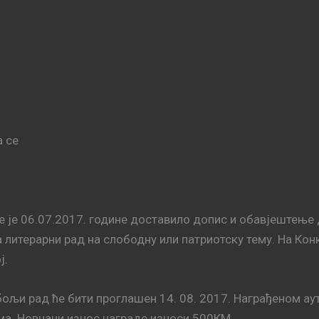
 се
је 06.07.2017. године доставило допис и обавјештење 
литерарни рад на слободну или патриотску тему. На Конк
ј.
јбољи рад ће бити проглашен 14. 08. 2017. Награђеном аут
ма. Новчани износ награде износи 500КМ.