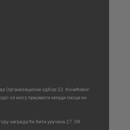
да Организациони одбор 52. Кочићевог
урс се могу пријавити млади писци из
ору награда ће бити уручена 27. 08.