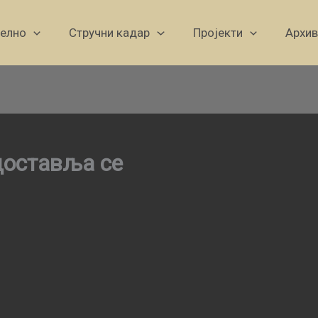
уелно
Стручни кадар
Пројекти
Архив
доставља се