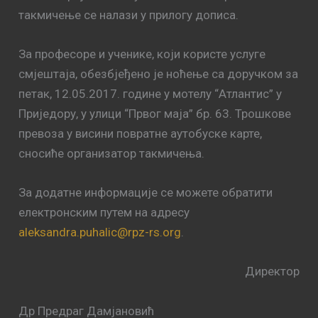
такмичење се налази у прилогу дописа.
За професоре и ученике, који користе услуге
смјештаја, обезбјеђено је ноћење са доручком за
петак, 12.05.2017. године у мотелу “Атлантис” у
Приједору, у улици “Првог маја” бр. 63. Трошкове
превоза у висини повратне аутобуске карте,
сносиће организатор такмичења.
За додатне информације се можете обратити
електронским путем на адресу
aleksandra.puhalic@rpz-rs.org
.
Директор
Др Предраг Дамјановић