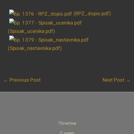
(RPZ_dopis.pdf)
(Spisak_ucenika.pdf)
(Spisak_nastavnika.pdf)
←
Previous Post
Next Post
→
Почетна
О нама