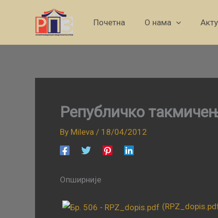
Skip
to
Почетна
О нама
Акт
content
Републичко такмичењ
By
Mileva
/
18/04/2012
Опширније
(RPZ_dopis.pd