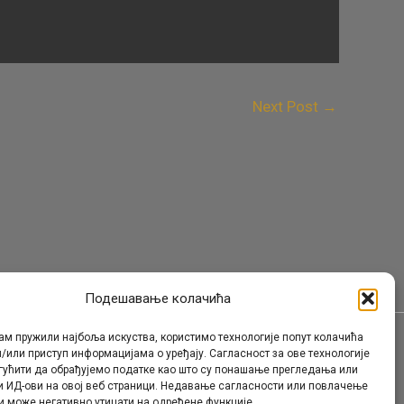
Next Post
→
Подешавање колачића
ам пружили најбоља искуства, користимо технологије попут колачића
/или приступ информацијама о уређају. Сагласност за ове технологије
Контакт
гућити да обрађујемо податке као што су понашање прегледања или
и ИД-ови на овој веб страници. Недавање сагласности или повлачење
и може негативно утицати на одређене функције.