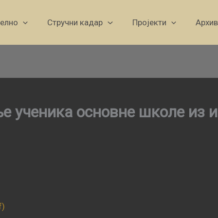
уелно
Стручни кадар
Пројекти
Архив
е ученика основне школе из 
f)