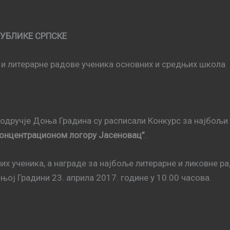
УБЛИКЕ СРПСКЕ
 и литерарне радове ученика основних и средњих школа
дручје Доња Градина су расписали Конкурс за најбољи 
концентрационом логору Јасеновац”
.
них ученика, а награде за најбоље литерарне и ликовне 
ој Градини 23. априла 2017. године у 10.00 часова.