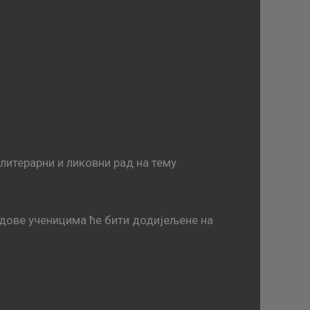
литерарни и ликовни рад на тему
радове ученицима ће бити додијељене на