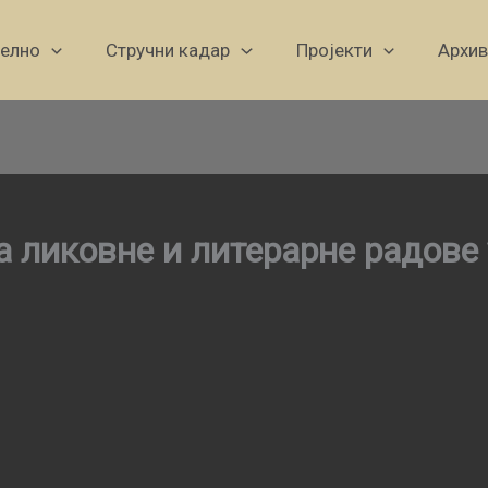
уелно
Стручни кадар
Пројекти
Архив
а ликовне и литерарне радове