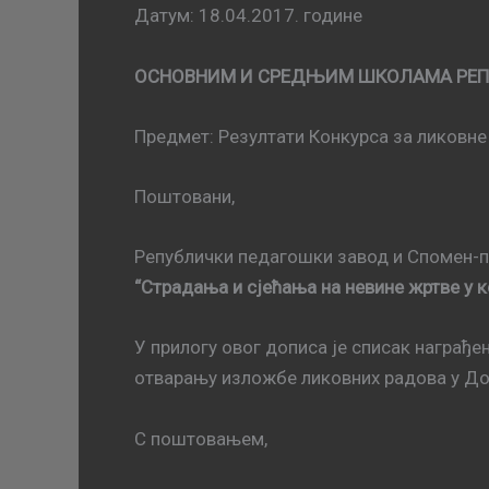
Датум: 18.04.2017. године
ОСНОВНИМ И СРЕДЊИМ ШКОЛАМА РЕП
Предмет: Резултати Конкурса за ликовне
Поштовани,
Републички педагошки завод и Спомен-по
“Страдања и сјећања на невине жртве у 
У прилогу овог дописа је списак награђе
отварању изложбе ликовних радова у Доњ
С поштовањем,