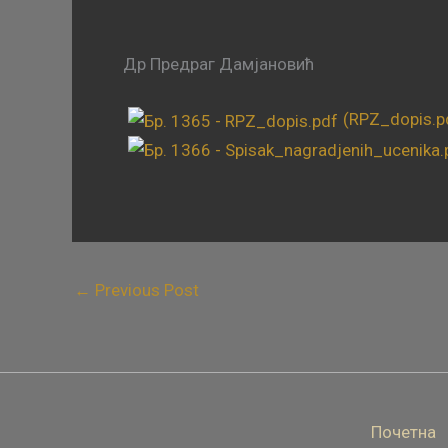
Др Предраг Дамјановић
(RPZ_dopis.p
←
Previous Post
Почетна