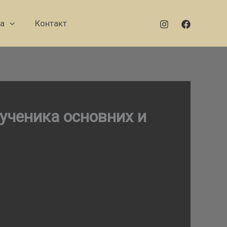
а
Контакт
 ученика основних и