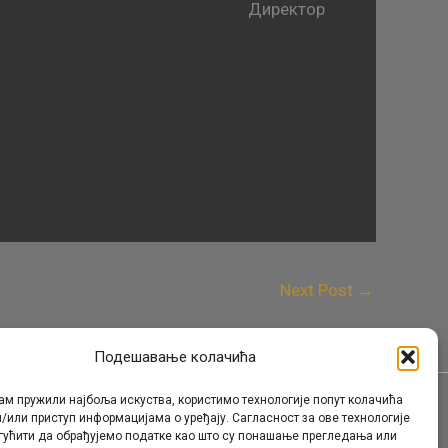
Директор
Next Post
→
Подешавање колачића
ам пружили најбоља искуства, користимо технологије попут колачића
/или приступ информацијама о уређају. Сагласност за ове технологије
Контакт
гућити да обрађујемо податке као што су понашање прегледања или