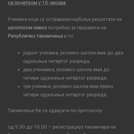
са почетком у 10 часова
.
Ученике који су остварили најбоље резултате на
школском нивоу
потребно је пријавити на
Републичко такмичење
и то:
једног ученика, уколико школа има до два
одјељења четвртог разреда,
два учениика, уколико школа има до
четири одјељења четвртог разреда,
три ученика, уколико школа има преко
четири одјељења четвртог разреда.
Такмичење ће се одвијати по протоколу:
од 9.30 до 10.00 – регистрација такмичара на