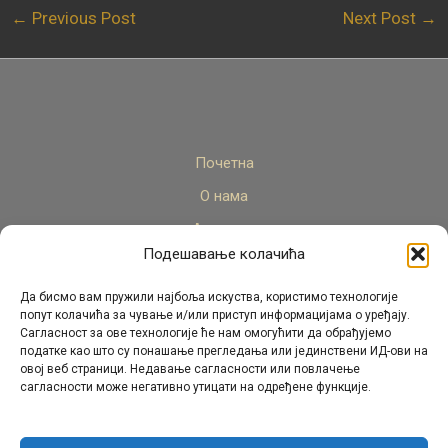
←
Previous Post
Next Post
→
Почетна
О нама
Актуелно
Подешавање колачића
Стручни кадар
Пројекти
Да бисмо вам пружили најбоља искуства, користимо технологије
попут колачића за чување и/или приступ информацијама о уређају.
Архива
Сагласност за ове технологије ће нам омогућити да обрађујемо
податке као што су понашање прегледања или јединствени ИД-ови на
Контакт
овој веб страници. Недавање сагласности или повлачење
сагласности може негативно утицати на одређене функције.