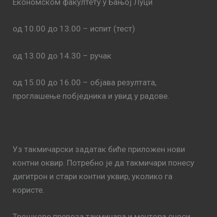
Економском факултету у Бањој Луци
од 10.00 до 13.00 – испит (тест)
од 13.00 до 14.30 – ручак
од 15.00 до 16.00 – објава резултата,
проглашење побједника и увид у радове.
Уз такмичарски задатак биће приложен нови
контни оквир. Потребно је да такмичари понесу
дигитрон и стари контни уквир, уколико га
користе.
Трошкове превоза такмичара и ментора сноси