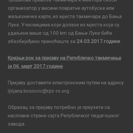
организатор у висини повратне аутобуске или
жељезничке карте, из мјеста такмичара до Бања
Луке. Учесницима који долазе из мјеста која су
удаљена више од 100 km од Бање Луке биће
обезбијеђено преноћиште за
24.03.2017.године
.
Крајњи рок за пријаву на Републичко такмичење
је 06. март 2017.године
.
Пријаву доставити електронским путем на адресу
ljiljana.bosiocic@rpz-rs.org
Образац за пријаву потребно је преузети са
насловне стране сајта Републичког педагошког
завода.