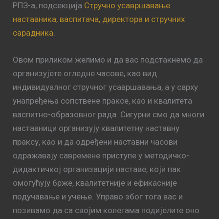
РПЗ-а, подсекција
Стручно усавршавање
наставника, васпитача, директора и стручних
сарадника
.
Овом приликом желимо и да вас подстакнемо да
организујете огледне часове, као вид
индивидуалног стручног усавршавања, а у сврху
унапређења сопствене праксе, као и квалитета
васпитно-образовног рада. Сигурни смо да многи
наставници организују квалитетну наставну
праксу, као и да одређени наставни часови
одражавају савремене приступе у методичко-
дидактичкој организацији наставе, који пак
омогућују брже, квалитетније и ефикасније
подучавање и учење. Управо због тога вас и
позивамо да са својим колегама подијелите оно