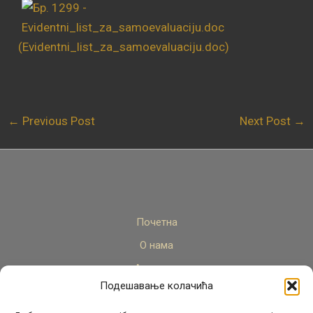
(Evidentni_list_za_samoevaluaciju.doc)
←
Previous Post
Next Post
→
Почетна
О нама
Актуелно
Подешавање колачића
Стручни кадар