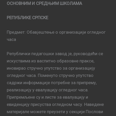
ОСНОВНИМ И СРЕДЊИМ ШКОЛАМА
РЕПУБЛИКЕ СРПСКЕ
Предмет: Обавјештење о организацији огледног
часа
Републички педагошки завод је, руководећи се
искуствима из васпитно образовне праксе,
иновирао стручно упутство за организацију
огледног часа. Поменуто стручно упутство
садржи информације потребне за припрему,
реализацију у евалуацију огледног часа.
Припремљене су и листе за евалуацију и
евиденцију присуства огледном часу. Наведене
материјале можете преузети у секцији Послови