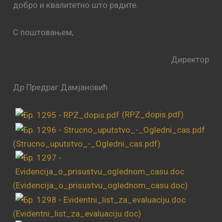
добро и квалитетно што радите.
С поштовањем,
Директор
Др Предраг Дамјановић
(RPZ_dopis.pdf)
(Strucno_uputstvo_-_Ogledni_cas.pdf)
(Evidencija_o_prisustvu_oglednom_casu.doc)
(Evidentni_list_za_evaluaciju.doc)