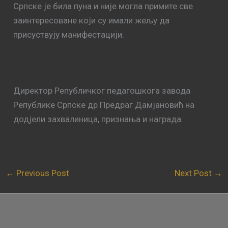
Српске је била пуна и није могла примите све
заинтересоване који су имали жељу да
присуствују манифестацији.
Директор Републичког педагошкога завода
Републике Српске др Предраг Дамјановић на
додјели захвалиница, признања и награда.
←
Previous Post
Next Post
→