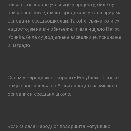
чиниле све школе учеснице у пројекту, биле су
приказане побједничке представе у категоријама
основци и средњошколци. Такође, свима који су
на достојан начин обиљежили име и дјело Петра
Кочића, биле су додјељене захвалнице, признања
и награде.
Сцена у Народном позоришту Републике Српске
прије проглашења најбољих представа ученика
основних и средњих школа.
Велика сала Народног позоришта Републике