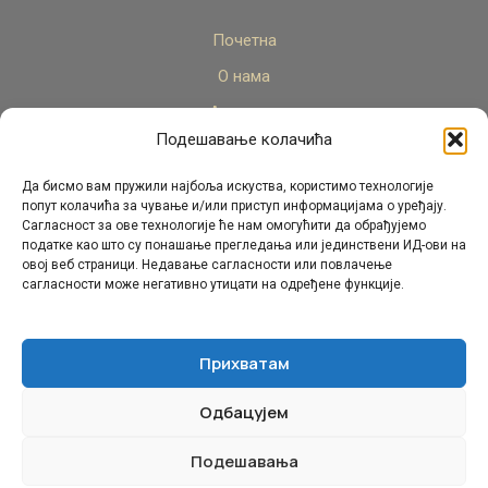
Почетна
О нама
Актуелно
Подешавање колачића
Стручни кадар
Пројекти
Да бисмо вам пружили најбоља искуства, користимо технологије
попут колачића за чување и/или приступ информацијама о уређају.
Архива
Сагласност за ове технологије ће нам омогућити да обрађујемо
податке као што су понашање прегледања или јединствени ИД-ови на
Контакт
овој веб страници. Недавање сагласности или повлачење
сагласности може негативно утицати на одређене функције.
Прихватам
Одбацујем
© Републички педагошки завод Републике Српске.
Сва права задржана 2026.
Подешавања