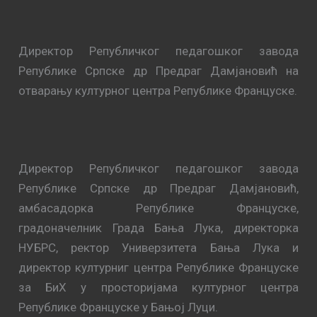
Директор Републичког педагошког завода
Републике Српске др Предраг Дамјановић на
отварању културног центра Републике Француске.
Директор Републичког педагошког завода
Републике Српске др Предраг Дамјановић,
амбасадорка Републике Француске,
градоначелник Града Бања Лука, директорка
НУБРС, ректор Универзитета Бања Лука и
директор културниг центра Републике Француске
за БиХ у просторијама културног центра
Републике Француске у Бањој Луци.