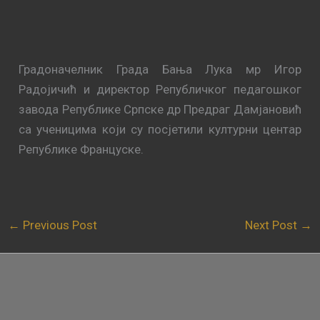
Градоначелник Града Бања Лука мр Игор
Радојичић и директор Републичког педагошког
завода Републике Српске др Предраг Дамјановић
са ученицима који су посјетили културни центар
Републике Француске.
←
Previous Post
Next Post
→