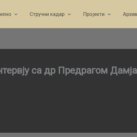
уелно
Стручни кадар
Пројекти
Архив
нтервју са др Предрагом Дамј