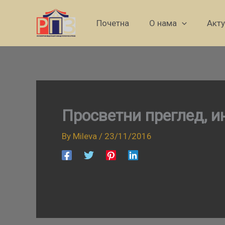
Skip
to
Почетна
О нама
Акт
content
Просветни преглед, и
By
Mileva
/
23/11/2016