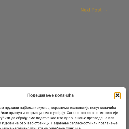
Next Post
→
Подешавање колачића
ам пружили најбоља искуства, користимо технологије попут колачића
/или приступ информацијама о уређају. Сагласност за ове технологије
Контакт
гућити да обрађујемо податке као што су понашање прегледања или
и ИД-ови на овој веб страници. Недавање сагласности или повлачење
и може негативно утицати на одређене функције.