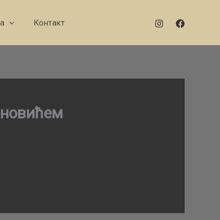
а
Контакт
ановићем