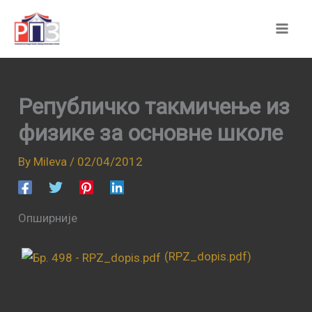
Skip
to
content
Републичко такмичење из
физике за основне школе
By
Mileva
/
02/04/2012
Опширније
(RPZ_dopis.pdf)