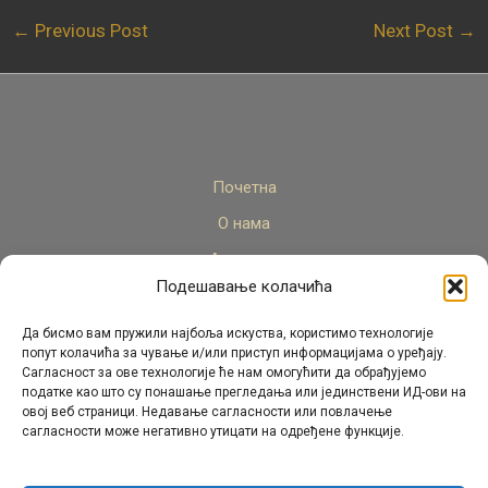
←
Previous Post
Next Post
→
Почетна
О нама
Актуелно
Подешавање колачића
Стручни кадар
Пројекти
Да бисмо вам пружили најбоља искуства, користимо технологије
попут колачића за чување и/или приступ информацијама о уређају.
Архива
Сагласност за ове технологије ће нам омогућити да обрађујемо
податке као што су понашање прегледања или јединствени ИД-ови на
Контакт
овој веб страници. Недавање сагласности или повлачење
сагласности може негативно утицати на одређене функције.