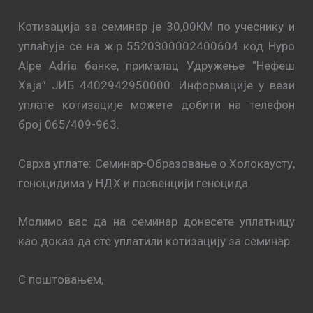
Котизација за семинар је 30,00КМ по учеснику и
уплаћује се на ж.р 5520300002400604 код Hypo
Alpe Adria банке, прималац Удружење “Нефеш
Хаја” ЈИБ 4402942950000. Информације у вези
уплате котизације можете добити на телефон
број 065/409-963.
Сврха уплате: Семинар-Образовање о Холокаусту,
геноцидима у НДХ и превенцији геноцида.
Молимо вас да на семинар донесете уплатницу
као доказ да сте уплатили котизацију за семинар.
С поштовањем,