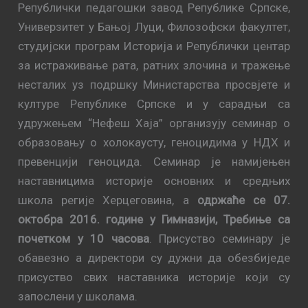
Републички педагошки завод Републике Српске,
Универзитет у Бањој Луци, Филозофски факултет,
студијски програм Историја и Републички центар
за истраживање рата, ратних злочина и тражење
несталих уз подршку Министарства просвјете и
културе Републике Српске и у сарадњи са
удружењем “Нефеш Хаја” организују семинар о
образовању о холокаусту, геноцидима у НДХ и
превенцији геноцида. Семинар је намијењен
наставницима историје основних и средњих
школа регије Херцеговина, а
одржаће се 07.
октобра 2016. године у Гимназији, Требиње са
почетком у 10 часова
. Присуство семинару је
обавезно а директори су дужни да обезбиједе
присуство свих наставника историје који су
запослени у школама.