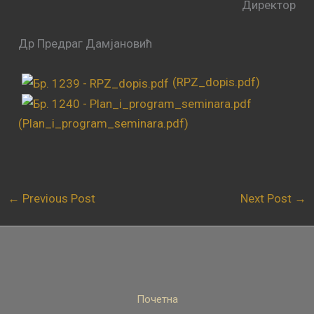
Директор
Др Предраг Дамјановић
(RPZ_dopis.pdf)
(Plan_i_program_seminara.pdf)
←
Previous Post
Next Post
→
Почетна