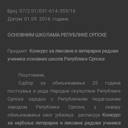
Број: 07/2.01/03
1
-614-
359
/1
6
Датум:
01.09.
201
6.
године
ОСНОВНИМ ШКОЛАМА РЕПУБЛИКЕ СРПСКЕ
Предмет:
Конкурс за ликовне и литерарне радове
ученика основних школа
Републике Српске
Поштовани,
Одбор за обиљежавање 25 година
постојања и рада Народне скупштине Републике
Српске
заједно с Републичким педагошким
заводом Републике Српске,
у оквиру
обиљежавања овог јубилеја
расписује
Конкурс
за најбоље литерарне и ликовне радове ученика