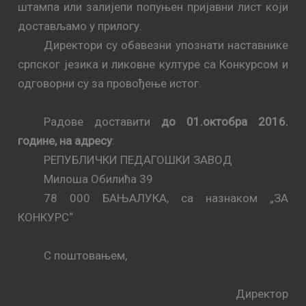
штампа или залијепи попуњен пријавни лист који
достављамо у прилогу.
Директори су обавезни упознати наставнике
српског језика и ликовне културе са Конкурсом и
одговорни су за провођење истог.
Радове доставити
до
01
.октобра 201
6
.
године, на адресу
:
РЕПУБЛИЧКИ ПЕДАГОШКИ ЗАВОД
Милоша Обилића 39
78 000 БАЊАЛУКА, са назнаком „ЗА
КОНКУРС“
С поштовањем,
Директор