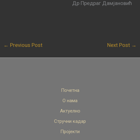
Др Предраг Дамјановић
←
Previous Post
Next Post
→
Почетна
О нама
Актуелно
Стручни кадар
Пројекти