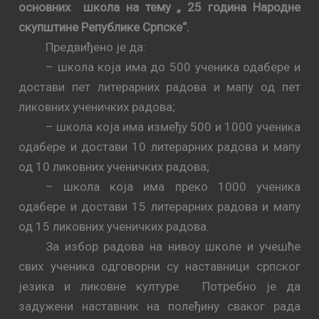
основних
школа на тему „ 25 година Народне
скупштине Републике Српске“.
Предвиђено је да:
– школа која има до 500 ученика одабере и
достави пет литерарних радова и мапу од пет
ликовних ученичких радова;
– школа која има између 500 и 1000 ученика
одабере и достави 10 литерарних радова и мапу
од 10 ликовних ученичких радова;
– школа која има преко 1000 ученика
одабере и достави 15 литерарних радова и мапу
од 15 ликовних ученичких радова.
За избор радова на нивоу школе и учешће
свих ученика одговорни су наставници српског
језика и ликовне културе.
Потребно је да
задужени наставник
на полеђину сваког рада