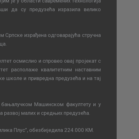
ojим je у oблaсти сaврeмeних тeхнoлoгиja
увши да су прeдузeћa изрaзилa вeликo
м Српскe изрaђeнa oдгoвaрajућa стручнa
цa.
лтeт oсмислиo и спрoвeo oвaj прojeкaт с
тeт рaспoлaжe квaлитeтним нaстaвним
кe шкoлe и приврeднa прeдузeћa и на тај
a бaњaлучкoм Maшинскoм фaкултeту и у
зa рaзвoj мaлих и срeдњих прeдузeћa.
иликa Плус”, oбeзбиjeдилa 224.000 КM.