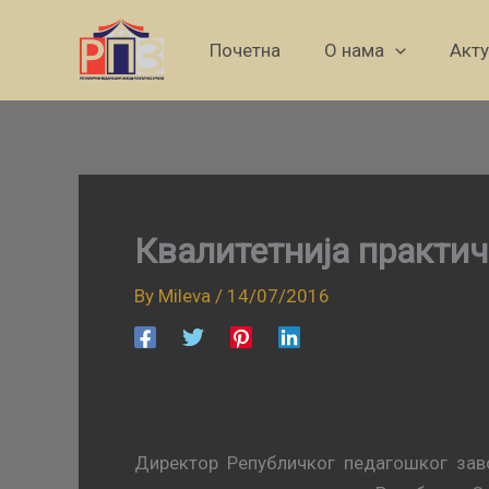
Skip
to
Почетна
О нама
Акт
content
Квалитетнија практич
By
Mileva
/
14/07/2016
Директор Републичког педагошког зав