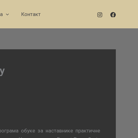
а
Контакт
у
oгрaмa oбукe зa нaстaвникe прaктичнe