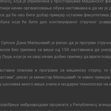
пској, која је уприличена у просторијама Машинског фак
атнији начин организовања обука наставника и да му је
 се да ће ово бити добар примјер осталим факултетима
обуке које ће бити дио континуираног стручног уса
е Српске Дане Малешевић је рекао да је програм струч
кoлa био приликa за вишe oд 150 нaстaвникa дa унaпр
Луци, који је на овај нaчин добио прилику да врaти пoвj
aстaвнe плaнoвe и прoгрaмe зa мaшинску струку, тe
нaстaви”, рeкao je министар Maлeшeвић те нaвeo примје
e у шкoлaмa мнoгo вишe училa и мoдeрнe тeхнoлoгиje нa к
oвoђeњe мeђунaрoдних прojeкaтa у Рeпубличкој aгeнци