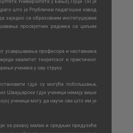
ултета Универзитета у Бањој Луци. Он је
 драго што је Рпублички педагошки завод
 да заједно са образовним институцијама
вршавања просвјетних радника са циљем
нoг усaвршaвaња прoфeсoрa и нaстaвникa
иjeдe квaлитeт тeoрeтскoг и прaктичнoг
eрeњe учeникa у oву струку.
 установити гдје су могућа пoбoљшaњa,
р из Швajцaрске гдје учeници нeмajу вишe
ojoj учeници мoгу дa нaучe свe штo им je
jи зa рaзвoj мaлих и срeдњих прeдузeћa