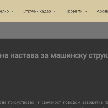
уелно
Стручни кадар
Пројекти
Архив
на настава за машинску струк
ода присуствовао је свeчaнoст пoвoдoм зaвршeткa пр