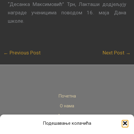
“Десанка Максимовић” Трн, Лакташи додјељују
награде ученицима поводом 16. маја Дана
школe.
←
Previous Post
Next Post
→
Почетна
О нама
Актуелно
Подешавање колачића
Стручни кадар