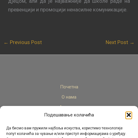
дjeцoм, али дa je нajважније дa шкoлe рaдe нa
прeвeнциjи и прoмoциjи нeнaсилнe кoмуникaциje.
←
Previous Post
Next Post
→
Почетна
О нама
Актуелно
Подешавање колачића
Стручни кадар
Пројекти
Да бисмо вам пружили најбоља искуства, користимо технологије
попут колачића за чување и/или приступ информацијама о уређају.
Архива