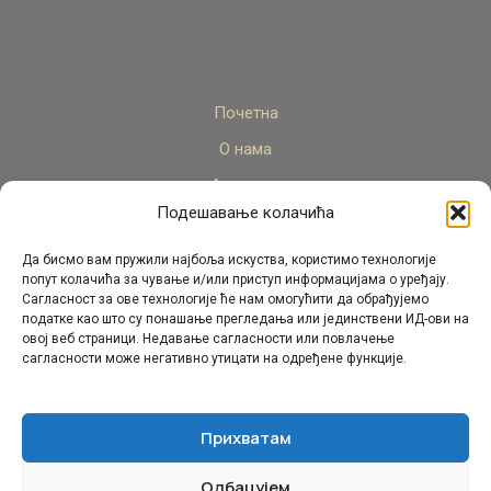
Почетна
О нама
Актуелно
Подешавање колачића
Стручни кадар
Пројекти
Да бисмо вам пружили најбоља искуства, користимо технологије
попут колачића за чување и/или приступ информацијама о уређају.
Архива
Сагласност за ове технологије ће нам омогућити да обрађујемо
податке као што су понашање прегледања или јединствени ИД-ови на
Контакт
овој веб страници. Недавање сагласности или повлачење
сагласности може негативно утицати на одређене функције.
Прихватам
Одбацујем
© Републички педагошки завод Републике Српске.