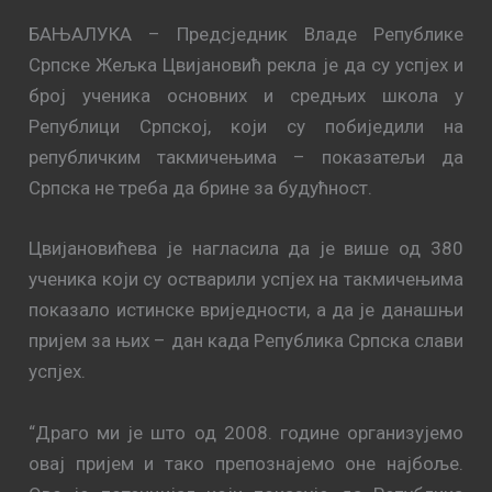
БАЊАЛУКА – Предсједник Владе Републике
Српске Жељка Цвијановић рекла је да су успјех и
број ученика основних и средњих школа у
Републици Српској, који су побиједили на
републичким такмичењима – показатељи да
Српска не треба да брине за будућност.
Цвијановићева је нагласила да је више од 380
ученика који су остварили успјех на такмичењима
показало истинске вриједности, а да је данашњи
пријем за њих – дан када Република Српска слави
успјех.
“Драго ми је што од 2008. године организујемо
овај пријем и тако препознајемо оне најбоље.