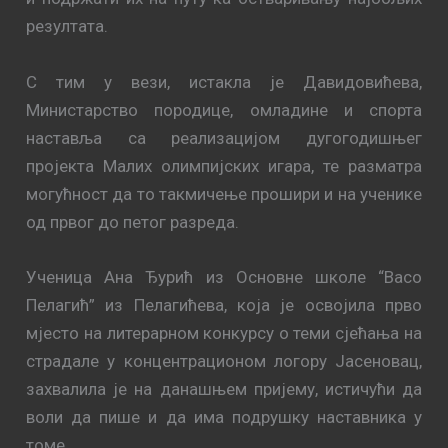
резултата.
С тим у вези, истакла је Давидовићева,
Министарство породице, омладине и спорта
наставља са реализацијом дугогодишњег
пројекта Малих олимпијских игара, те разматра
могућност да то такмичење прошири и на ученике
од првог до петог разреда.
Ученица Ана Ђурић из Основне школе “Васо
Пелагић” из Пелагићева, која је освојила прво
мјесто на литерарном конкурсу о теми сјећања на
страдале у концентрационом логору Јасеновац,
захвалила је на данашњем пријему, истичући да
воли да пише и да има подрушку наставника у
томе.