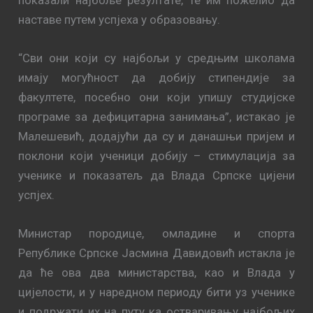
наставе путем успјеха у образовању.
“Сви они који су најбољи у средњим школама
имају могућност да добију стипендије за
факултете, посебно они који упишу студијске
програме за дефицитарна занимања”, истакао је
Малешевић, додајући да су и данашњи пријем и
поклони који ученици добију – стимулација за
ученике и показатељ да Влада Српске цијени
успјех.
Министар породице, омладине и спорта
Републике Српске Јасмина Давидовић истакла је
да ће ова два министарства, као и Влада у
цијелости, и у наредном периоду бити уз ученике
и подржати их на путу ка остваривању најбољих