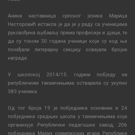
Анина наставница српског језика Марица
Несторовић истакла је да је у раду са ученицима
руковођена љубављу према професији и дјеци, те
да су током 30 година ученици који су код ње
похађали литерарну секцију освајали бројне
награде.
У школској 2014/15. години побједу на
републичким такмичењима остварила су укупно
383 ученика.
Од тог броја 19 је побједника основних и 24
побједника средњих школа у такмичењима које
организује Републички педагошки завод, 206
побједника Малих олимпијских игара Републике