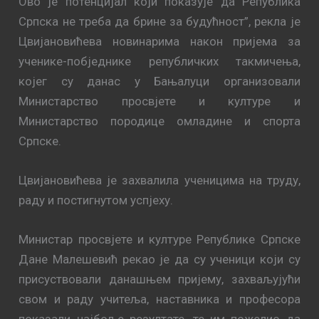
Ово је потенцијал који показује да Република
Српска не треба да брине за будућност”, рекла је
Цвијановићева новинарима након пријема за
ученике-побједнике републичких такмичења,
којег су данас у Бањалуци организовали
Министарство просвјете и културе и
Министарство породице омладине и спорта
Српске.
Цвијановићева је захвалила ученицима на труду,
раду и постигнутом успјеху.
Министар просвјете и културе Републике Српске
Дане Малешевић рекао је да су ученици који су
присуствовали данашњем пријему, захваљујући
свом и раду учитеља, наставника и професора
показали најбоље резултате, те им пожелио да