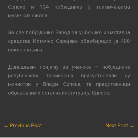
Српске и 134 побједника у такмичењима
музичких школа.
За све побједнике Завод за уџбенике и наставна
средства Источно Сарајево обезбиједио је 400
поклон-књига.
Данашњем пријему за ученике – побједнике
републичких такмичења присуствовали су
министри у Влади Српске, те представници
образовних и осталих институција Српске.
←
Previous Post
Next Post
→