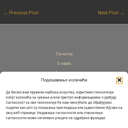
←
Previous Post
Next Post
→
Почетна
О нама
Актуелно
Подешавање колачића
Стручни кадар
Пројекти
Да бисмо вам пружили најбоља искуства, користимо технологије
попут колачића за чување и/или приступ информацијама о уређају.
Архива
Сагласност за ове технологије ће нам омогућити да обрађујемо
податке као што су понашање прегледања или јединствени ИД-ови на
Контакт
овој веб страници. Недавање сагласности или повлачење
сагласности може негативно утицати на одређене функције.