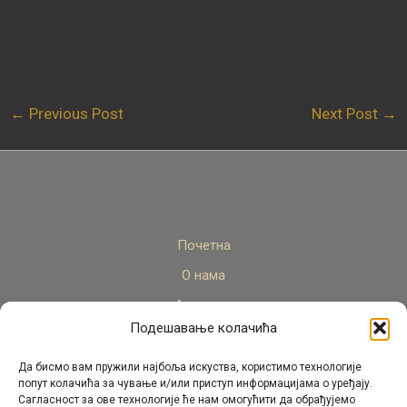
←
Previous Post
Next Post
→
Почетна
О нама
Актуелно
Подешавање колачића
Стручни кадар
Пројекти
Да бисмо вам пружили најбоља искуства, користимо технологије
попут колачића за чување и/или приступ информацијама о уређају.
Архива
Сагласност за ове технологије ће нам омогућити да обрађујемо