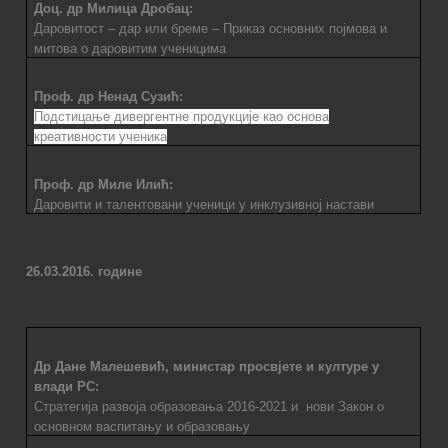
Доц. др Милица Дробац:
Даровитост – дар или бреме – Приказ основних појмова и
митова о даровитим ученицима
Проф. др Ненад Сузић:
Подстицање дивергентне продукције као основа
креативности ученика
Проф. др Миле Илић:
Даровити и талентовани ученици у инклузивној настави
26.03.2016. године
Др Дане Малешевић, министар просвјете и културе у
влади РС:
Стратегија развоја образовања 2016-2021 и
нови Закон о
основном васпитању и образовању