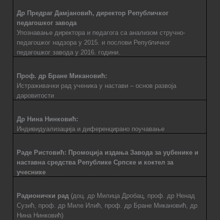
Др Предраг Дамјановић, директор Републичког
педагошког завода
Упознавање директора и педагога са анализом стручно-
педагошког надзора у 2015. и
послови Републичког
педагошког завода у 2016. години.
Проф. др Бране Микановић:
Истраживачки рад ученика у настави – основ развоја
даровитости
Др Нина Нинковић:
Индивидуализација и диференцирано поучавање
Раде Ристовић: Промоција издања Завода за уџбенике и
наставна средства Републике Српске и коктел за
учеснике
Радионички рад
(доц. др Милица Дробац, проф. др Ненад
Сузић, проф. др Миле Илић, проф. др Бране Микановић, др
Нина Нинковић)