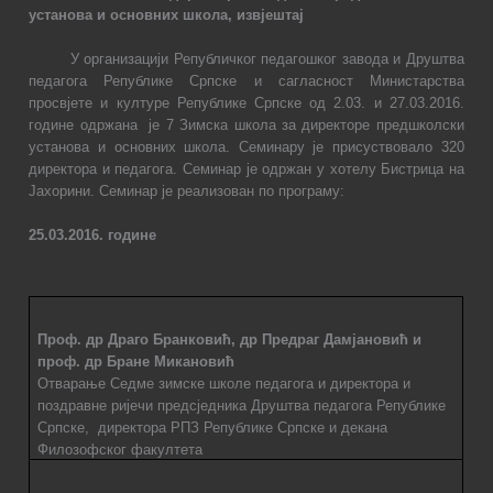
установа и
основних школа, извјештај
У организацији Републичког педагошког завода и Друштва
педагога Републике Српске и сагласност Министарства
просвјете и културе Републике Српске од 2.03. и 27.03.2016.
године одржана
је 7 Зимска школа за директоре предшколски
установа и основних школа. Семинару је присуствовало 320
директора и педагога. Семинар је одржан у хотелу Бистрица на
Јахорини. Семинар је реализован по програму:
25.03.2016. године
Проф. др Драго Бранковић, др Предраг Дамјановић
и
проф. др Бране Микановић
Отварање
Седме
зимске школе педагога
и директора и
поздравн
е
ријеч
и
предсједника
Друштва педагога Републике
Српске,
директора РПЗ Републике Српске
и декана
Филозофског факултета