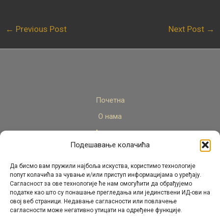
←
Previous Post
Next Post
→
Почетна
О нама
Актуелно
Подешавање колачића
Стручни кадар
Пројекти
Да бисмо вам пружили најбоља искуства, користимо технологије
попут колачића за чување и/или приступ информацијама о уређају.
Архива
Сагласност за ове технологије ће нам омогућити да обрађујемо
податке као што су понашање прегледања или јединствени ИД-ови на
Контакт
овој веб страници. Недавање сагласности или повлачење
сагласности може негативно утицати на одређене функције.