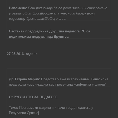
Напомена:
Пет радионица ће се реализовати истовремено
у различитим просторијама, а учесници бирају једну
радионицу према властитој жељи.
Састанак предсједника Друштва педагога РС са
водитељима подружница Друштва
27.03.2016. године
Др Татјана Марић:
Представљање истраживања „Ненасилна
педагошка комуникација као превенција конфликта у школи“
ОКРУГЛИ СТО ЗА ПЕДАГОГЕ
Тема:
Програмски садржаји и начин рада педагога у
Републици Српској