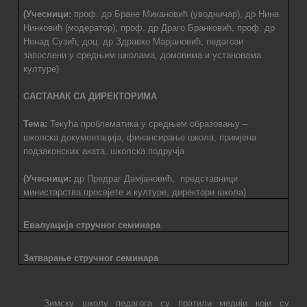
(Учесници:
проф. др Бране Микановић (уводничар), др Нина
Нинковић (модератор), проф. др Драго Бранковић, проф. др
Ненад Сузић, доц. др Здравко Марјановић, педагози
запослени у средњим школама, домовима и установама
културе)
САСТАНАК СА ДИРЕКТОРИМА
Тема:
Текућа проблематика у средњем образовању –
школска документација, финансирање школа, примјена
подзаконских аката, школска подручја
(Учесници:
др Предраг Дамјановић,
представници
министарства просвјете и културе, директори школа)
Евалуација стручног семинара
Затварање
стручног семинара
Зимску школу педагога су пратили медији који су