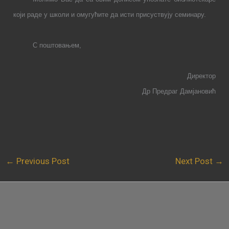
који раде у школи и омугућите да исти присуствују семинару.
С поштовањем,
Директор
Др Предраг Дамјановић
←
Previous Post
Next Post
→