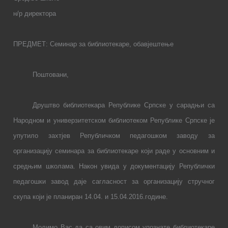
н/р директора
ПРЕДМЕТ: Семинар за библиотекаре, обавјештење
Поштовани,
Друштво библиотекара Републике Српске у сарадњи са
Народном и универзитетском библиотеком Републике Српске је
упутило захтјев Републичком педагошком заводу за
организацију семинара за библиотекаре који раде у основним и
средњим школама. Након увида у документацију Републички
педагошки завод даје сагласност за организацију стручног
скупа који је планиран 14.04. и 15.04.2016.године.
Молимо Вас да са овим дописом упознате библиотекаре