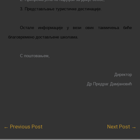
3. Представљање туристичке дестинације
.
Остале информације у вези ових такмичења биће
благовремено достављене школама.
С поштовањем,
Директор
Др Предраг Дамјановић
←
Previous Post
Next Post
→