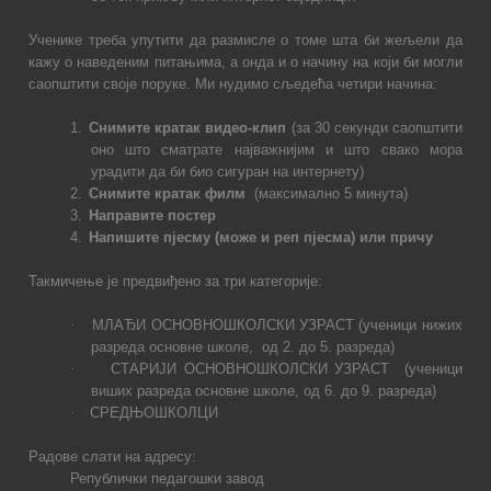
Ученике треба упутити да размисле о томе шта би жељели да
кажу о наведеним питањима, а онда и о начину на који би могли
саопштити своје поруке. Ми нудимо сљедећа четири начина:
1.
Снимите кратак видео-клип
(за 30 секунди саопштити
оно што сматрате најважнијим и што свако мора
урадити да би био сигуран на интернету)
2.
Снимите кратак филм
(максимално 5 минута)
3.
Направите постер
4.
Напишите пјесму (може и реп пјесма) или причу
Такмичење је предвиђено за три категорије:
·
МЛАЂИ ОСНОВНОШКОЛСКИ УЗРАСТ (ученици нижих
разреда основне школе,
од 2. до 5. разреда)
·
СТАРИЈИ ОСНОВНОШКОЛСКИ УЗРАСТ
(ученици
виших разреда основне школе, од 6. до 9. разреда)
·
СРЕДЊОШКОЛЦИ
Радове слати на адресу:
Републички педагошки завод