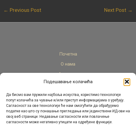
←
Previous Post
Next Post
→
Почетна
О нама
Актуелно
Подешавање колачића
Стручни кадар
Пројекти
Да бисмо вам пружили најбоља искуства, користимо технологије
попут колачића за чување и/или приступ информацијама о уређају.
Архива
Сагласност за ове технологије ће нам омогућити да обрађујемо
податке као што су понашање прегледања или јединствени ИД-ови на
Контакт
овој веб страници. Недавање сагласности или повлачење
сагласности може негативно утицати на одређене функције.