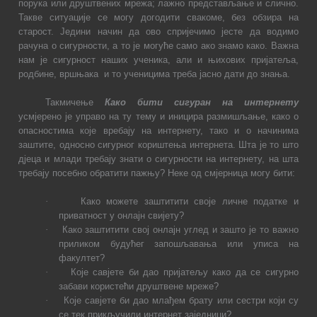
порука или друштвених мрежа; лажно представљање и слично.
Такве ситуације се могу догодити свакоме, без обзира на
старост. Једини начин да ово спријечимо јесте да водимо
рачуна о сигурности, а то је могуће само ако знамо како. Важна
нам је сигурност наших ученика, али и њихових пријатеља,
родбине, вршњака
и то ученицима треба јасно дати до знања.
Такмичење
Како бити сигуран на интернету
усмјерено је управо на ту тему и иницира размишљање, како о
опасностима које вребају на интернету, тако и о начинима
заштите, односно сигурног кориштења интернета. Шта је то што
дјеца и млади требају знати о сигурности на интернету, на шта
требају посебно обратити пажњу? Неке од смјерница могу бити:
·
Како можете заштитити своје личне податке и
приватност у онлајн свијету?
·
Како заштитити свој онлајн углед и зашто је то важно
приликом будућег запошљавања или уписа на
факултет?
·
Које савјете би дао пријатељу како да се сигурно
забави користећи друштвене мреже?
·
Које савјете би дао млађем брату или сестри који су
се тек прикључили интернет заједници?