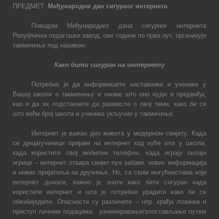
ПРЕДМЕТ:
Међународни дан сигурног интернета
Поводом Међународног дана сигурног интернета
Републички педагошки завод, ове године по први пут, организује
такмичење под називом:
Како бити сигуран на интернету
Потребно је да информишете наставнике и ученике у
Вашој школи о такмичењу и ономе што оно нуди и предвиђа,
као и да их подстакнете да размисле о овој теми, како би се
што већи број школа и ученика укључио у такмичење.
Интернет је важан дио живота у модерном свијету. Када
се дјеца/ученици пријаве на интернет код куће или у школи,
када користите свој мобилни телефон, када играју онлајн
игрице – интернет отвара свијет пун забаве, нових информација
и нових пријатеља за дружење. Но, са свим могућностима које
интернет доноси, важно је знати како бити сигуран када
користите интернет и шта је потребно урадити како би се
обезбиједили. Опасности су различите – нпр. крађа лозинке и
приступ личним подацима;
узнемиравање/злостављање путем