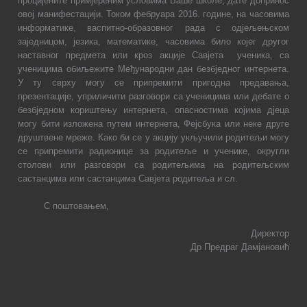
процијените примјереним условима Ваше школе, дате допринос
овој манифестацији. Током фебруара 201
6
. године, на часовима
информатике, васпитно-образовног рада с одјељењском
заједницом, језика, математике, часовима било којег другог
наставног предмета или кроз акције Савјета
ученика, са
ученицима обиљежите Међународни дан безбједног интернета.
У ту сврху могу се припремити пригодна предавања,
презентације, уприличити разговори са ученицима или дебате о
безбједном кориштењу интернета, опасностима којима дјеца
могу бити изложена путем интернета, Фејсбука или неке друге
друштвене мреже. Како би се у акцију укључили родитељи могу
се припремити радионице за родитеље и ученике, округли
столови или разговори са родитељима на родитељским
састанцима или састанцима Савјета родитеља и сл.
С поштовањем,
Директор
Др Предраг Дамјановић