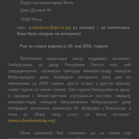
Подручна канцеларија Фоча
Цара Душана бб
73300 Фоча
мејл:
a.stankovic@rpz-rs.org
уз назнаку – за такмичење
Како бити сигуран на интернету
Рок за слање радова је 10. мај 2016. године.
Републички педагошки завод подржава активност
Омбудсмана за дјецу Републике Српске који, већ
традиционално, организује пригодну манифестацију поводом
Међународног дана безбједног интернета (овај дан се
обиљежава од 2004. године, другог уторка у другом мјесецу,
сваке године са новом темом). Ове године Омбудсман за дјецу,
у сарадњи с Министарством унутрашњих послова, завршну
манифестацију поводом обиљежавања Међународног дана
безбједног интернета, организује 09. фебруара у Бањалуци, а
тема је „Играј своју улогу за бољи интернет“
(
www.saferinternetday.org
)
Овом приликом Вас позивамо да на начин који