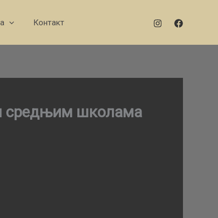
а
Контакт
 и средњим школама