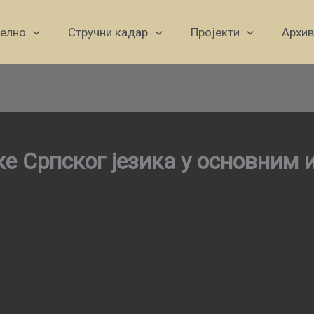
уелно
Стручни кадар
Пројекти
Архив
ке Српског језика у основним