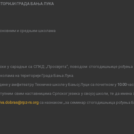
ТОРИЈИ ГРАДА БАЊА ЛУКА
 основним и средњим школама
пске
у сарадњи са
СПКД „Просвјета“, поводом стогодишњице рођења Бр
колама на територији Града Бања Лука.
одине
у амфитеатру Техничке школе у Бањој Луци са почетком у
10.00
час
упним свим наставницима Српског језика у својој школи, те да и
мена 
ilva.dobras@rp
z-rs.org
са назнак
o
м
„за семинар
стогодишњица рођења Б