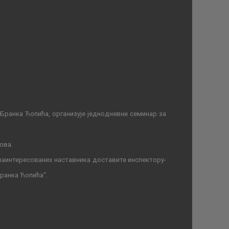
анка Ћопића, организује једнодневни семинар за
ова.
заинтересованих наставника доставите инспектору-
ранка Ћопића
“
.