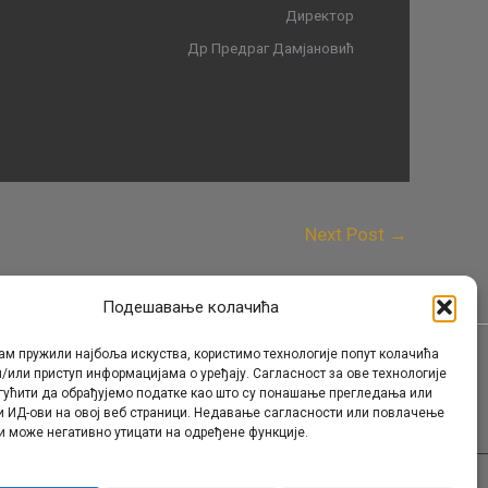
Директор
Др Предраг Дамјановић
Next Post
→
Подешавање колачића
ам пружили најбоља искуства, користимо технологије попут колачића
/или приступ информацијама о уређају. Сагласност за ове технологије
Контакт
гућити да обрађујемо податке као што су понашање прегледања или
и ИД-ови на овој веб страници. Недавање сагласности или повлачење
и може негативно утицати на одређене функције.