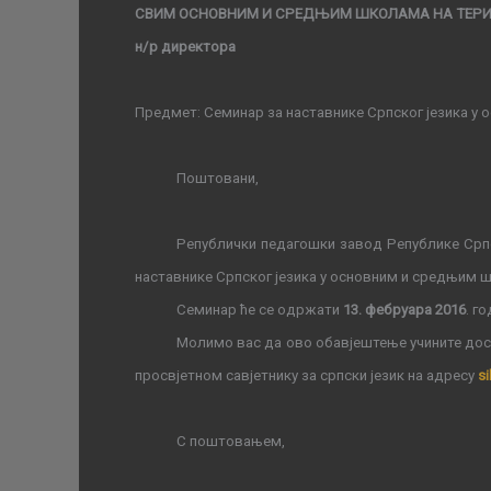
СВИМ ОСНОВНИМ И СРЕДЊИМ ШКОЛАМА НА ТЕРИ
н/р директора
Предмет: Семинар за наставнике Српског језика у
Поштовани,
Републички педагошки завод Републике Ср
наставнике Српског језика у основним и средњим ш
Семинар ће се одржати
13
.
фебруара 2016
. г
Молимо вас да ово обавјештење учините дост
просвјетном савјетнику за српски језик на адресу
s
С поштовањем,